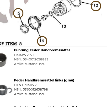
Führung Feder Handbremssattel
HMMWV & H1
NSN: 5340012658883
Artikelzustand:
neu
Feder Handbremssattel links (grau)
H1 & HMMWV
NSN: 5360012658798
Artikelzustand:
neu