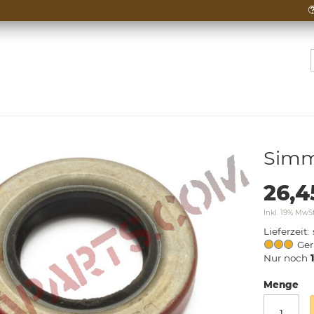
Simm
26,4
Inkl. 19% MwS
Lieferzeit
Ger
Nur noch
Menge