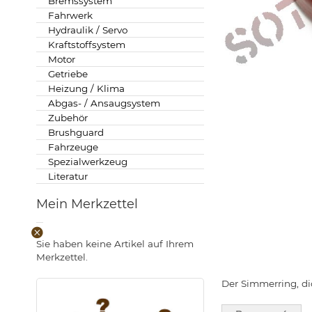
Bremssystem
Fahrwerk
Hydraulik / Servo
Kraftstoffsystem
Motor
Zum
Getriebe
Anfang
Heizung / Klima
der
Abgas- / Ansaugsystem
Bildgalerie
Zubehör
springen
Brushguard
Fahrzeuge
Spezialwerkzeug
Literatur
Mein Merkzettel
Diesen
Sie haben keine Artikel auf Ihrem
Artikel
Merkzettel.
entfernen
Der Simmerring, di
.