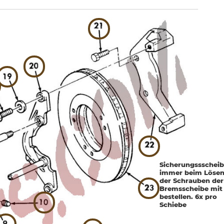
Sicherungssschei
immer beim Löse
der Schrauben der
Bremsscheibe mit
bestellen. 6x pro
Schiebe