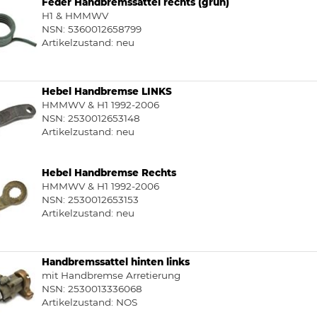
Feder Handbremssattel rechts (grün)
H1 & HMMWV
NSN: 5360012658799
Artikelzustand:
neu
Hebel Handbremse LINKS
HMMWV & H1 1992-2006
NSN: 2530012653148
Artikelzustand:
neu
Hebel Handbremse Rechts
HMMWV & H1 1992-2006
NSN: 2530012653153
Artikelzustand:
neu
Handbremssattel hinten links
mit Handbremse Arretierung
NSN: 2530013336068
Artikelzustand:
NOS