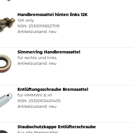
Handbremssattel hinten links 12K
12K only
NSN: 2530015652709
Artikelzustand:
neu
Simmerring Handbremssattel
für rechts und links
Artikelzustand:
neu
Entlüftungsschraube Bremssattel
für HMMWV & H1
NSN: 2530003401405
Artikelzustand:
neu
Staubschutzkappe Entlüfterschraube
Für alle Bremssättel