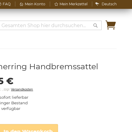
Sprache
FAQ
Mein Konto
Mein Merkzettel
Deutsch
Mein W
Search
Search
erring Handbremssattel
5 €
t.
,
zzgl.
Versandkosten
sofort lieferbar
inger Bestand
1
verfügbar
In den Warenkorb