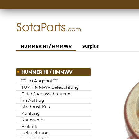
Zum
Inhalt
springen
HUMMER H1 / HMMWV
Surplus
Zum
HUMMER H1 / HMMWV
Ende
*** Im Angebot ***
der
TÜV HMMWV Beleuchtung
Bildgalerie
Filter / Ablasschrauben
springen
im Auftrag
Nachrüst Kits
Kühlung
Karosserie
Elektrik
Beleuchtung