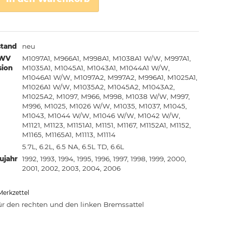
stand
neu
onen
MWV
M1097A1, M966A1, M998A1, M1038A1 W/W, M997A1,
sion
M1035A1, M1045A1, M1043A1, M1044A1 W/W,
M1046A1 W/W, M1097A2, M997A2, M996A1, M1025A1,
M1026A1 W/W, M1035A2, M1045A2, M1043A2,
M1025A2, M1097, M966, M998, M1038 W/W, M997,
M996, M1025, M1026 W/W, M1035, M1037, M1045,
M1043, M1044 W/W, M1046 W/W, M1042 W/W,
M1121, M1123, M1151A1, M1151, M1167, M1152A1, M1152,
M1165, M1165A1, M1113, M1114
5.7L, 6.2L, 6.5 NA, 6.5L TD, 6.6L
aujahr
1992, 1993, 1994, 1995, 1996, 1997, 1998, 1999, 2000,
2001, 2002, 2003, 2004, 2006
Merkzettel
ür den rechten und den linken Bremssattel