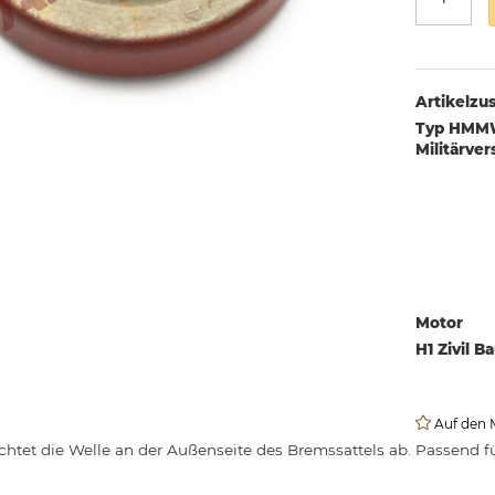
Weitere
Artikelzu
Informati
Typ HM
Militärver
Motor
H1 Zivil B
Auf den 
chtet die Welle an der Außenseite des Bremssattels ab. Passend f