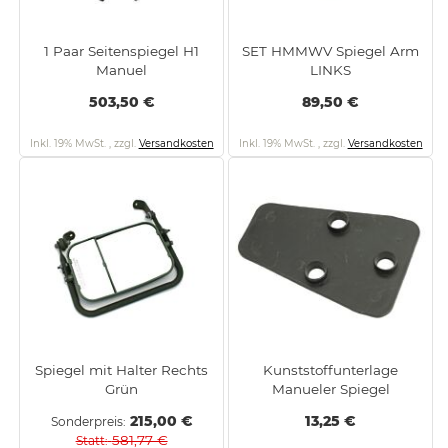
1 Paar Seitenspiegel H1
SET HMMWV Spiegel Arm
Manuel
LINKS
503,50 €
89,50 €
Inkl. 19% MwSt.
,
zzgl.
Versandkosten
Inkl. 19% MwSt.
,
zzgl.
Versandkosten
Spiegel mit Halter Rechts
Kunststoffunterlage
Grün
Manueler Spiegel
215,00 €
13,25 €
Sonderpreis
581,77 €
Statt