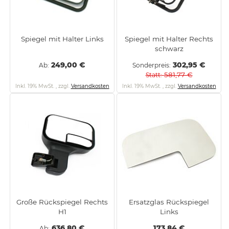
Spiegel mit Halter Links
Spiegel mit Halter Rechts
schwarz
249,00 €
302,95 €
Ab
Sonderpreis
581,77 €
Statt
Inkl. 19% MwSt.
,
zzgl.
Versandkosten
Inkl. 19% MwSt.
,
zzgl.
Versandkosten
Große Rückspiegel Rechts
Ersatzglas Rückspiegel
H1
Links
636,80 €
173,84 €
Ab