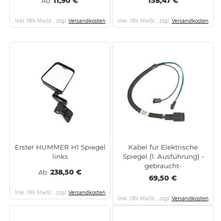
11,90 €
158,47 €
Ab
Inkl. 19% MwSt.
,
zzgl.
Versandkosten
Inkl. 19% MwSt.
,
zzgl.
Versandkosten
Erster HUMMER H1 Spiegel
Kabel für Elektrische
links
Spiegel (1. Ausführung) -
gebraucht-
238,50 €
Ab
69,50 €
Inkl. 19% MwSt.
,
zzgl.
Versandkosten
Inkl. 19% MwSt.
,
zzgl.
Versandkosten