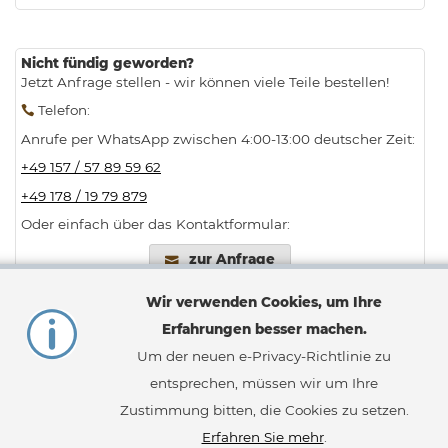
Nicht fündig geworden?
Jetzt Anfrage stellen - wir können viele Teile bestellen!
Telefon
:
Anrufe per WhatsApp zwischen 4:00-13:00 deutscher Zeit:
+49 157 / 57 89 59 62
+49 178 / 19 79 879
Oder einfach über das Kontaktformular:
zur Anfrage
Wir verwenden Cookies, um Ihre
Erfahrungen besser machen.
Um der neuen e-Privacy-Richtlinie zu
Bestellvorgang
Widerruf
entsprechen, müssen wir um Ihre
Zahlungsarten
AGB
Lieferung
Impressum
Zustimmung bitten, die Cookies zu setzen.
Erweiterte Suche
Datenschutz
Erfahren Sie mehr
.