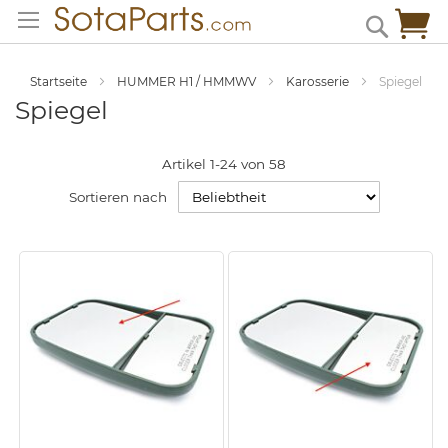
Zum
Me
Search
Inhalt
springen
Startseite
HUMMER H1 / HMMWV
Karosserie
Spiegel
Spiegel
Artikel
1
-
24
von
58
Sortieren nach