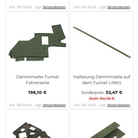
Inkl. 19% MwSt.
,
zzgl.
Versandkosten
Inkl. 19% MwSt.
,
zzgl.
Versandkosten
Dämmmatte Tunnel
Halterung Dämmmatte auf
Fahrerseite
dem Tunnel LINKS
196,10 €
52,47 €
Sonderpreis
64,16 €
Statt
Inkl. 19% MwSt.
,
zzgl.
Versandkosten
Inkl. 19% MwSt.
,
zzgl.
Versandkosten