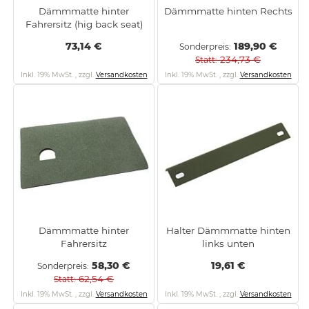
Dämmmatte hinter
Dämmmatte hinten Rechts
Fahrersitz (hig back seat)
73,14 €
189,90 €
Sonderpreis
234,73 €
Statt
Inkl. 19% MwSt.
,
zzgl.
Versandkosten
Inkl. 19% MwSt.
,
zzgl.
Versandkosten
Dämmmatte hinter
Halter Dämmmatte hinten
Fahrersitz
links unten
58,30 €
19,61 €
Sonderpreis
62,54 €
Statt
Inkl. 19% MwSt.
,
zzgl.
Versandkosten
Inkl. 19% MwSt.
,
zzgl.
Versandkosten