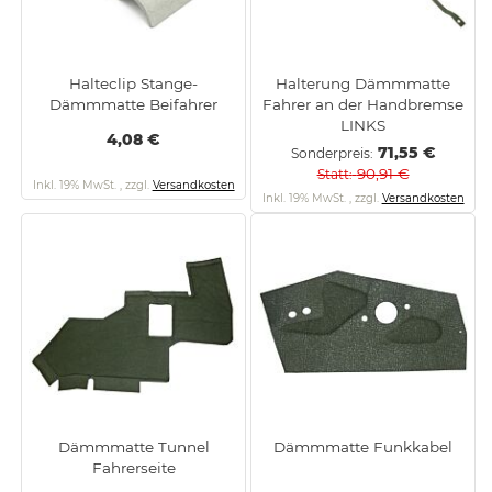
Halteclip Stange-
Halterung Dämmmatte
Dämmmatte Beifahrer
Fahrer an der Handbremse
LINKS
4,08 €
71,55 €
Sonderpreis
90,91 €
Statt
Inkl. 19% MwSt.
,
zzgl.
Versandkosten
Inkl. 19% MwSt.
,
zzgl.
Versandkosten
Dämmmatte Tunnel
Dämmmatte Funkkabel
Fahrerseite