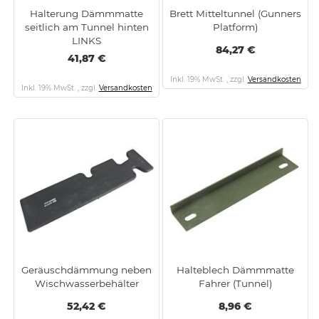
Halterung Dämmmatte
Brett Mitteltunnel (Gunners
seitlich am Tunnel hinten
Platform)
LINKS
84,27 €
41,87 €
Inkl. 19% MwSt.
,
zzgl.
Versandkosten
Inkl. 19% MwSt.
,
zzgl.
Versandkosten
Geräuschdämmung neben
Halteblech Dämmmatte
Wischwasserbehälter
Fahrer (Tunnel)
52,42 €
8,96 €