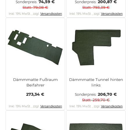
74,59 €
200,87 €
Sonderpreis
Sonderpreis
79,08 €
793,39 €
Statt
Statt
Inkl. 19% MwSt.
,
zzgl.
Versandkosten
Inkl. 19% MwSt.
,
zzgl.
Versandkosten
Dämmmatte Fußraum
Dämmmatte Tunnel hinten
Beifahrer
links
273,34 €
206,70 €
Sonderpreis
259,70 €
Statt
Inkl. 19% MwSt.
,
zzgl.
Versandkosten
Inkl. 19% MwSt.
,
zzgl.
Versandkosten