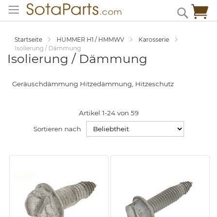
Zum
Me
Search
Inhalt
springen
Startseite
HUMMER H1 / HMMWV
Karosserie
Isolierung / Dämmung
Isolierung / Dämmung
Geräuschdämmung Hitzedämmung, Hitzeschutz
Artikel
1
-
24
von
59
Sortieren nach