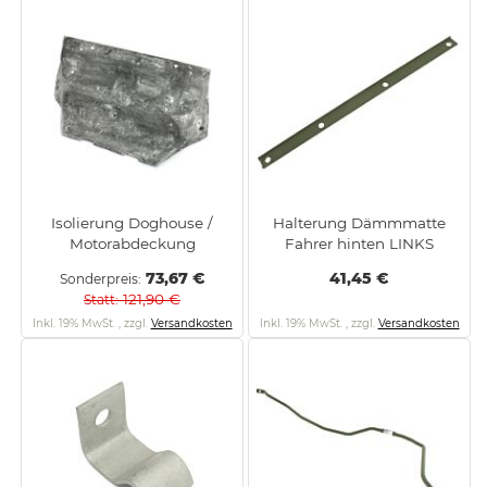
Isolierung Doghouse /
Halterung Dämmmatte
Motorabdeckung
Fahrer hinten LINKS
73,67 €
41,45 €
Sonderpreis
121,90 €
Statt
Inkl. 19% MwSt.
,
zzgl.
Versandkosten
Inkl. 19% MwSt.
,
zzgl.
Versandkosten