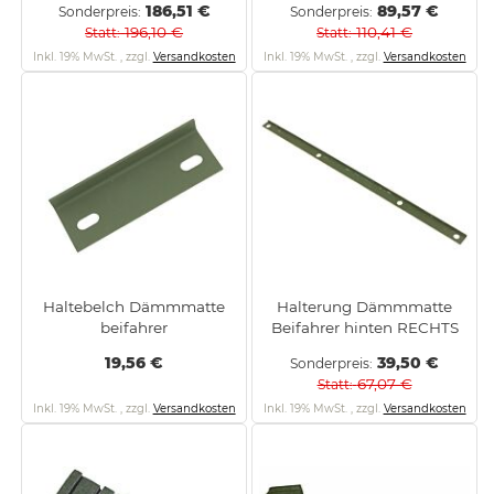
186,51 €
89,57 €
Sonderpreis
Sonderpreis
196,10 €
110,41 €
Statt
Statt
Inkl. 19% MwSt.
,
zzgl.
Versandkosten
Inkl. 19% MwSt.
,
zzgl.
Versandkosten
Haltebelch Dämmmatte
Halterung Dämmmatte
beifahrer
Beifahrer hinten RECHTS
19,56 €
39,50 €
Sonderpreis
67,07 €
Statt
Inkl. 19% MwSt.
,
zzgl.
Versandkosten
Inkl. 19% MwSt.
,
zzgl.
Versandkosten