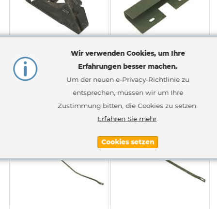
Wir verwenden Cookies, um Ihre
Geräuschdämmung
Halter Dämmmatte
Erfahrungen besser machen.
Fußraum-Fahrer
Motorraum
Um der neuen e-Privacy-Richtlinie zu
79,45 €
9,81 €
entsprechen, müssen wir um Ihre
Inkl. 19% MwSt.
,
zzgl.
Versandkosten
Inkl. 19% MwSt.
,
zzgl.
Versandkosten
Zustimmung bitten, die Cookies zu setzen.
Erfahren Sie mehr
.
Cookies setzen
Halterung Dämmmatte
Halterung Dämmmatte