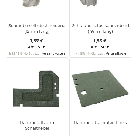
Schraube selbstschneidend
Schraube selbstschneidend
(12mm lang)
(19mm lang)
1,57 €
1,53 €
1,51 €
1,50 €
Ab
Ab
Inkl. 19% MwSt.
,
zzgl.
Versandkosten
Inkl. 19% MwSt.
,
zzgl.
Versandkosten
Dämmmatte am
Dämmmatte hinten Links
Schalthebel