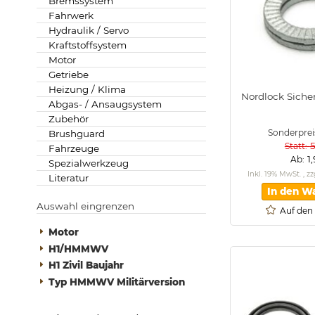
Bremssystem
Fahrwerk
Hydraulik / Servo
Kraftstoffsystem
Motor
Getriebe
Heizung / Klima
Nordlock Sich
Abgas- / Ansaugsystem
Zubehör
Sonderprei
Brushguard
Statt
Fahrzeuge
1
Ab
Spezialwerkzeug
Inkl. 19% MwSt.
,
zz
Literatur
In den W
Auswahl eingrenzen
Auf den
Motor
H1/HMMWV
H1 Zivil Baujahr
Typ HMMWV Militärversion