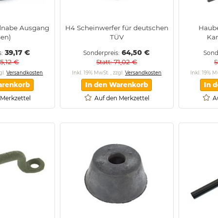
dnabe Ausgang
H4 Scheinwerfer für deutschen
Haube
ßen)
TÜV
Kar
39,17 €
64,50 €
s
Sonderpreis
Sond
15,12 €
71,02 €
Statt
S
gl.
Versandkosten
Inkl. 19% MwSt.
,
zzgl.
Versandkosten
Inkl. 19% 
arenkorb
In den Warenkorb
In 
 Merkzettel
Auf den Merkzettel
A