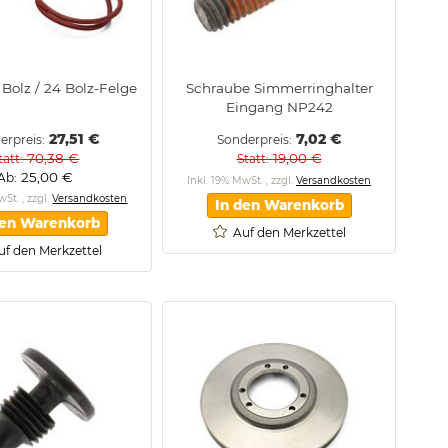
 Bolz / 24 Bolz-Felge
Schraube Simmerringhalter
Eingang NP242
27,51 €
7,02 €
erpreis
Sonderpreis
70,38 €
19,00 €
tatt
Statt
25,00 €
Ab
Inkl. 19% MwSt.
,
zzgl.
Versandkosten
MwSt.
,
zzgl.
Versandkosten
In den Warenkorb
den Warenkorb
Auf den Merkzettel
uf den Merkzettel