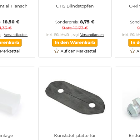
ntial Flansch
CTIS Blindstopfen
O-Ri
18,50 €
8,75 €
s
Sonderpreis
Sond
1,33 €
10,73 €
Statt
S
gl.
Versandkosten
Inkl. 19% MwSt.
,
zzgl.
Versandkosten
Inkl. 19% 
arenkorb
In den Warenkorb
In 
 Merkzettel
Auf den Merkzettel
A
inlage
Kunststoffplatte für
Entl