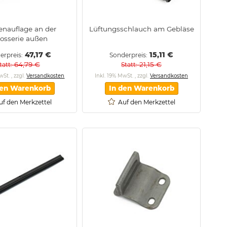
nauflage an der
Lüftungsschlauch am Gebläse
osserie außen
47,17 €
15,11 €
erpreis
Sonderpreis
64,79 €
21,15 €
tatt
Statt
MwSt.
,
zzgl.
Versandkosten
Inkl. 19% MwSt.
,
zzgl.
Versandkosten
den Warenkorb
In den Warenkorb
uf den Merkzettel
Auf den Merkzettel