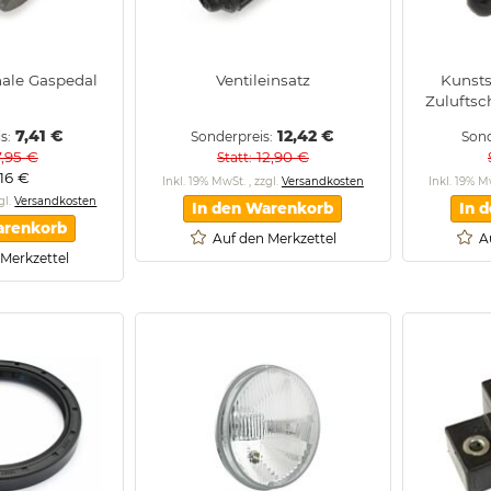
hale Gaspedal
Ventileinsatz
Kunsts
Zuluftsc
7,41 €
12,42 €
is
Sonderpreis
Sond
7,95 €
12,90 €
Statt
,16 €
Inkl. 19% MwSt.
,
zzgl.
Versandkosten
Inkl. 19% 
gl.
Versandkosten
In den Warenkorb
In 
arenkorb
Auf den Merkzettel
A
 Merkzettel