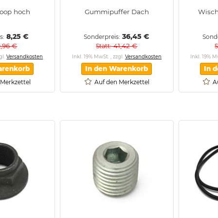
loop hoch
Gummipuffer Dach
Wisc
8,25 €
36,45 €
s
Sonderpreis
Sond
9,96 €
41,42 €
Statt
S
gl.
Versandkosten
Inkl. 19% MwSt.
,
zzgl.
Versandkosten
Inkl. 19% 
arenkorb
In den Warenkorb
In 
 Merkzettel
Auf den Merkzettel
A