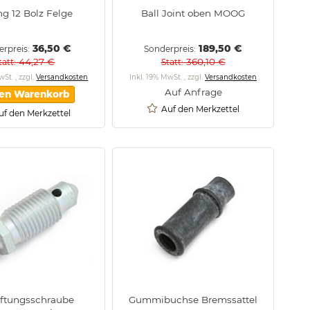
ng 12 Bolz Felge
Ball Joint oben MOOG
36,50 €
189,50 €
erpreis
Sonderpreis
44,27 €
360,10 €
tatt
Statt
MwSt.
,
zzgl.
Versandkosten
Inkl. 19% MwSt.
,
zzgl.
Versandkosten
Auf Anfrage
den Warenkorb
Auf den Merkzettel
uf den Merkzettel
üftungsschraube
Gummibuchse Bremssattel