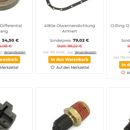
ifferential
4l80e Ölwannendichtung
O-Ring 12
gang
Armiert
54,50 €
79,02 €
Sonderpreis
Sond
4,08 €
99,22 €
Statt
S
gl.
Versandkosten
Inkl. 19% MwSt.
,
zzgl.
Versandkosten
Inkl. 19% 
arenkorb
In den Warenkorb
In 
 Merkzettel
Auf den Merkzettel
A