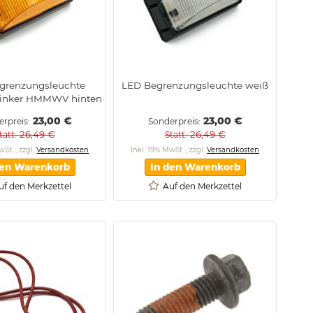
grenzungsleuchte
LED Begrenzungsleuchte weiß
Blinker HMMWV hinten
23,00 €
23,00 €
erpreis
Sonderpreis
26,49 €
26,49 €
tatt
Statt
MwSt.
,
zzgl.
Versandkosten
Inkl. 19% MwSt.
,
zzgl.
Versandkosten
den Warenkorb
In den Warenkorb
uf den Merkzettel
Auf den Merkzettel