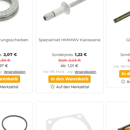
erungsscheiben
Spezialniet HMMWV Karosserie
G
2,07 €
1,22 €
s
Sonderpreis
Sonde
5,30 €
2,23 €
Statt
S
,97 €
1,01 €
Ab
Inkl. 19% 
gl.
Versandkosten
Inkl. 19% MwSt.
,
zzgl.
Versandkosten
In 
arenkorb
In den Warenkorb
A
 Merkzettel
Auf den Merkzettel