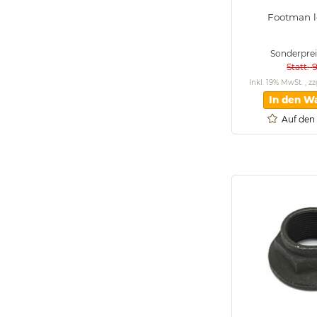
Footman 
Sonderprei
Statt
Inkl. 19% MwSt.
,
zz
In den W
Auf den