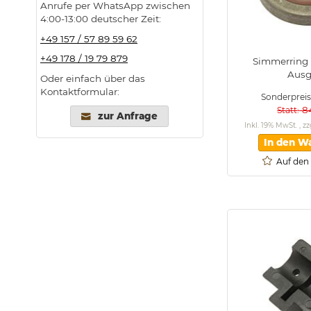
Anrufe per WhatsApp zwischen
4:00-13:00 deutscher Zeit:
+49 157 / 57 89 59 62
+49 178 / 19 79 879
Simmerring D
Aus
Oder einfach über das
Kontaktformular:
Sonderpreis
8
Statt
zur Anfrage
Inkl. 19% MwSt.
,
zz
In den W
Auf den