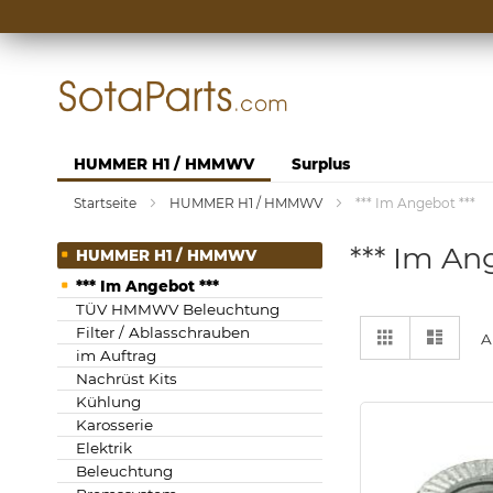
Zum
Inhalt
springen
HUMMER H1 / HMMWV
Surplus
Startseite
HUMMER H1 / HMMWV
*** Im Angebot ***
*** Im An
HUMMER H1 / HMMWV
*** Im Angebot ***
TÜV HMMWV Beleuchtung
Anzeigen
Liste
Liste
Filter / Ablasschrauben
A
als
im Auftrag
Nachrüst Kits
Kühlung
Karosserie
Elektrik
Beleuchtung