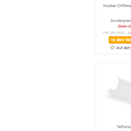
Mutter Differe
Sonderprei
2
Statt
Inkl. 19% MwSt.
,
zz
In den W
Auf den
Teflone