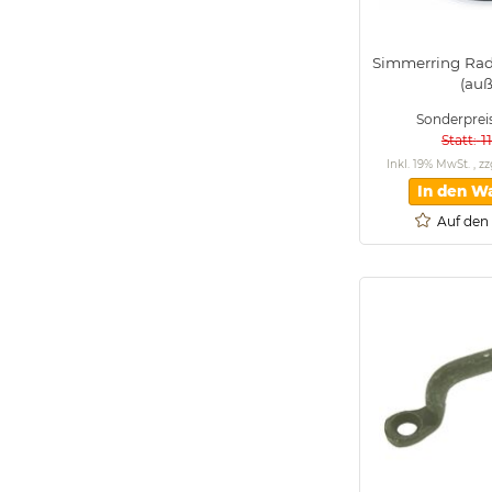
Simmerring Ra
(au
Sonderprei
1
Statt
Inkl. 19% MwSt.
,
zz
In den W
Auf den