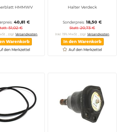
herblatt HMMWV
Halter Verdeck
40,81 €
18,50 €
erpreis
Sonderpreis
51,02 €
20,73 €
tatt
Statt
MwSt.
,
zzgl.
Versandkosten
Inkl. 19% MwSt.
,
zzgl.
Versandkosten
den Warenkorb
In den Warenkorb
uf den Merkzettel
Auf den Merkzettel