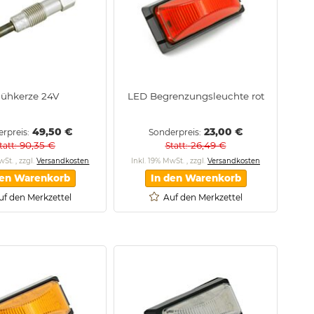
lühkerze 24V
LED Begrenzungsleuchte rot
49,50 €
23,00 €
rpreis
Sonderpreis
90,35 €
26,49 €
tatt
Statt
MwSt.
,
zzgl.
Versandkosten
Inkl. 19% MwSt.
,
zzgl.
Versandkosten
den Warenkorb
In den Warenkorb
uf den Merkzettel
Auf den Merkzettel