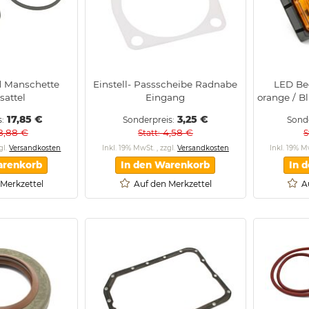
d Manschette
Einstell- Passscheibe Radnabe
LED Be
sattel
Eingang
orange / 
17,85 €
3,25 €
s
Sonderpreis
Sond
8,88 €
4,58 €
Statt
S
gl.
Versandkosten
Inkl. 19% MwSt.
,
zzgl.
Versandkosten
Inkl. 19% 
arenkorb
In den Warenkorb
In 
 Merkzettel
Auf den Merkzettel
A