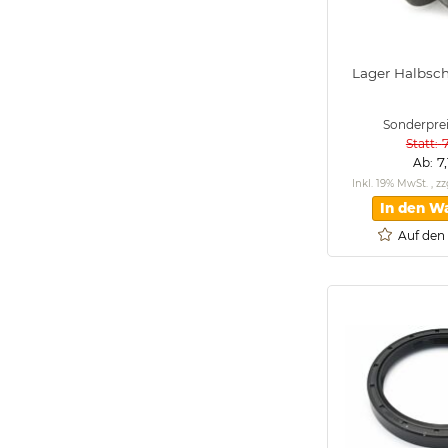
Lager Halbsc
Sonderpre
Statt
7
Ab
Inkl. 19% MwSt.
,
zz
In den W
Auf den