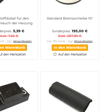
toffdübel für den
Standard Bremsscheibe 10"
hlauch der Heizung
5,39 €
195,00 €
erpreis
Sonderpreis
7,63 €
287,90 €
Statt
Statt
MwSt.
,
zzgl.
Versandkosten
Inkl. 19% MwSt.
,
zzgl.
Versandkosten
den Warenkorb
In den Warenkorb
uf den Merkzettel
Auf den Merkzettel