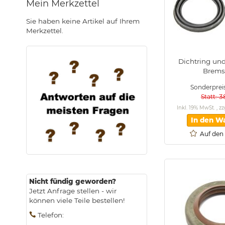
Mein Merkzettel
Sie haben keine Artikel auf Ihrem
Merkzettel.
.
Dichtring un
Brems
Sonderprei
3
Statt
Inkl. 19% MwSt.
,
zz
In den W
Auf den
Nicht fündig geworden?
Jetzt Anfrage stellen - wir
können viele Teile bestellen!
Telefon
: