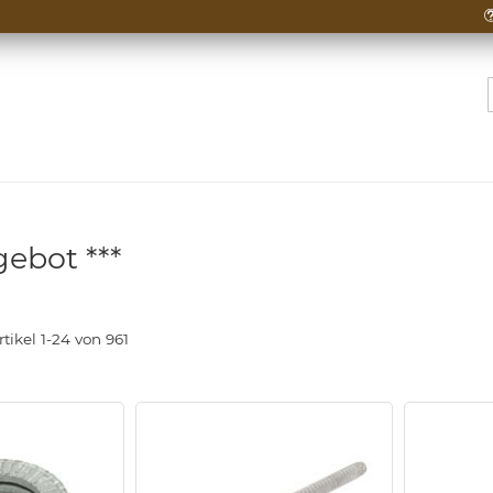
gebot ***
rtikel
1
-
24
von
961