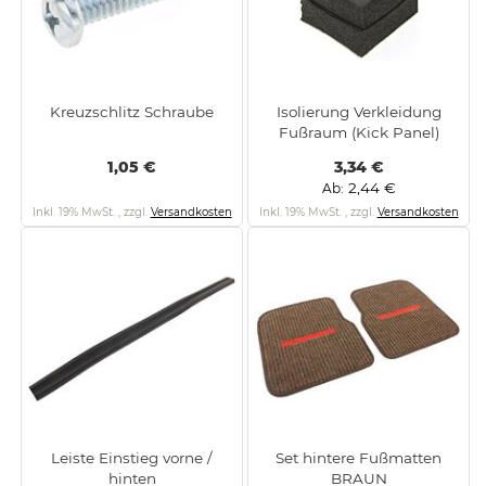
Kreuzschlitz Schraube
Isolierung Verkleidung
Fußraum (Kick Panel)
1,05 €
3,34 €
2,44 €
Ab
Inkl. 19% MwSt.
,
zzgl.
Versandkosten
Inkl. 19% MwSt.
,
zzgl.
Versandkosten
Leiste Einstieg vorne /
Set hintere Fußmatten
hinten
BRAUN