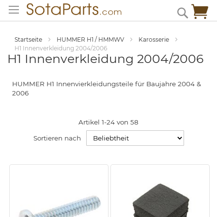
Zum
Me
Search
Inhalt
springen
Startseite
HUMMER H1 / HMMWV
Karosserie
H1 Innenverkleidung 2004/2006
H1 Innenverkleidung 2004/2006
HUMMER H1 Innenvierkleidungsteile für Baujahre 2004 &
2006
Artikel
1
-
24
von
58
Sortieren nach