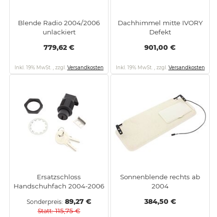
Blende Radio 2004/2006
Dachhimmel mitte IVORY
unlackiert
Defekt
779,62 €
901,00 €
Inkl. 19% MwSt.
,
zzgl.
Versandkosten
Inkl. 19% MwSt.
,
zzgl.
Versandkosten
Ersatzschloss
Sonnenblende rechts ab
Handschuhfach 2004-2006
2004
89,27 €
384,50 €
Sonderpreis
115,75 €
Statt