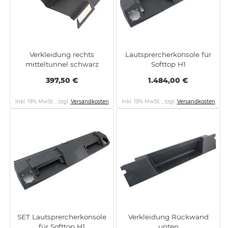
Verkleidung rechts
Lautsprercherkonsole für
mitteltunnel schwarz
Softtop H1
397,50 €
1.484,00 €
Inkl. 19% MwSt.
,
zzgl.
Versandkosten
Inkl. 19% MwSt.
,
zzgl.
Versandkosten
SET Lautsprercherkonsole
Verkleidung Rückwand
für Softtop H1
unten