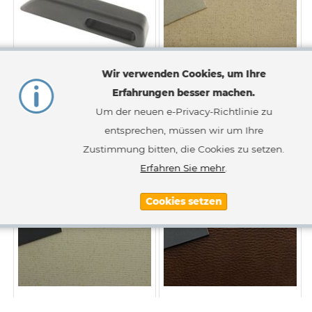
Wir verwenden Cookies, um Ihre
Erfahrungen besser machen.
Türgriff schwarz vorne
Dachhimmelstoff Ivory
rechts
(Elefenbein) 0,8mm
Um der neuen e-Privacy-Richtlinie zu
entsprechen, müssen wir um Ihre
439,90 €
94,34 €
Zustimmung bitten, die Cookies zu setzen.
Inkl. 19% MwSt.
,
zzgl.
Versandkosten
Inkl. 19% MwSt.
,
zzgl.
Versandkosten
Erfahren Sie mehr
.
Cookies setzen