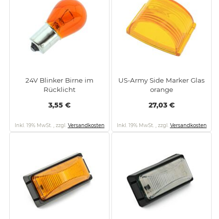
24V Blinker Birne im
US-Army Side Marker Glas
Rücklicht
orange
3,55 €
27,03 €
Inkl. 19% MwSt.
,
zzgl.
Versandkosten
Inkl. 19% MwSt.
,
zzgl.
Versandkosten