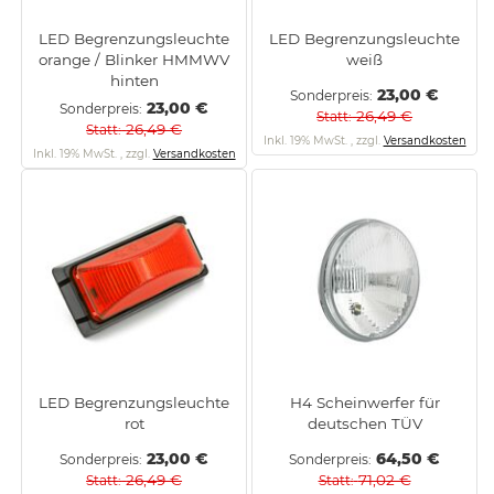
LED Begrenzungsleuchte
LED Begrenzungsleuchte
orange / Blinker HMMWV
weiß
hinten
23,00 €
Sonderpreis
23,00 €
Sonderpreis
26,49 €
Statt
26,49 €
Statt
Inkl. 19% MwSt.
,
zzgl.
Versandkosten
Inkl. 19% MwSt.
,
zzgl.
Versandkosten
LED Begrenzungsleuchte
H4 Scheinwerfer für
rot
deutschen TÜV
23,00 €
64,50 €
Sonderpreis
Sonderpreis
26,49 €
71,02 €
Statt
Statt