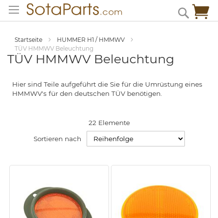
Zum
Me
Search
Inhalt
springen
Startseite
HUMMER H1 / HMMWV
TÜV HMMWV Beleuchtung
TÜV HMMWV Beleuchtung
Hier sind Teile aufgeführt die Sie für die Umrüstung eines
HMMWV's für den deutschen TÜV benötigen.
22
Elemente
Sortieren nach