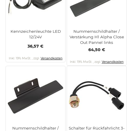
Kennzeichenleuchte LED
Nummernschildhalter /
12/24V
Verstärkung H1 Alpha Close
Out Pannel links
36,57 €
64,50 €
Inkl. 19% MwSt.
,
zzgl.
Versandkosten
Inkl. 19% MwSt.
,
zzgl.
Versandkosten
Nummernschildhalter /
Schalter für Rückfahrlicht 3-