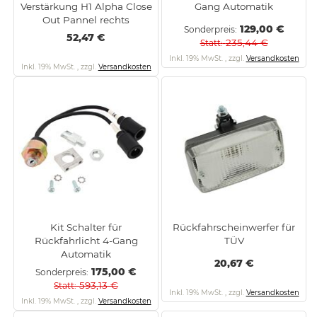
Verstärkung H1 Alpha Close
Gang Automatik
Out Pannel rechts
129,00 €
Sonderpreis
52,47 €
235,44 €
Statt
Inkl. 19% MwSt.
,
zzgl.
Versandkosten
Inkl. 19% MwSt.
,
zzgl.
Versandkosten
Kit Schalter für
Rückfahrscheinwerfer für
Rückfahrlicht 4-Gang
TÜV
Automatik
20,67 €
175,00 €
Sonderpreis
593,13 €
Statt
Inkl. 19% MwSt.
,
zzgl.
Versandkosten
Inkl. 19% MwSt.
,
zzgl.
Versandkosten