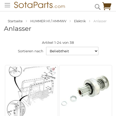
Zum
Me
Search
Inhalt
springen
Startseite
HUMMER H1 / HMMWV
Elektrik
Anlasser
Anlasser
Artikel
1
-
24
von
38
Sortieren nach