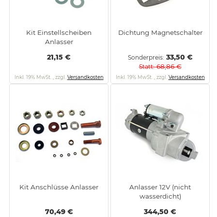
Kit Einstellscheiben
Dichtung Magnetschalter
Anlasser
21,15 €
33,50 €
Sonderpreis
68,86 €
Statt
Inkl. 19% MwSt.
,
zzgl.
Versandkosten
Inkl. 19% MwSt.
,
zzgl.
Versandkosten
Kit Anschlüsse Anlasser
Anlasser 12V (nicht
wasserdicht)
70,49 €
344,50 €