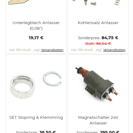
Unterlegblech Anlasser
Kohlensatz Anlasser
(0,08")
19,17 €
84,75 €
Sonderpreis
98,54 €
Statt
Inkl. 19% MwSt.
,
zzgl.
Versandkosten
Inkl. 19% MwSt.
,
zzgl.
Versandkosten
SET Stopring & Klemmring
Magnetschalter 24V
Anlasser
36,50 €
295,00 €
Sonderpreis
Sonderpreis