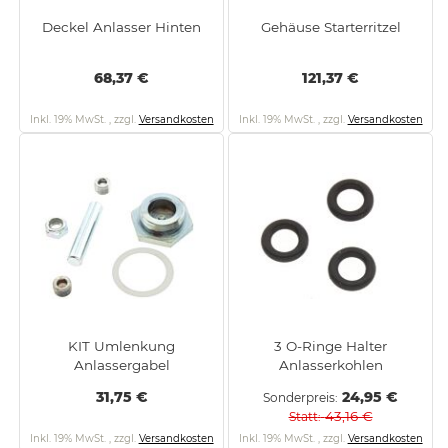
Deckel Anlasser Hinten
Gehäuse Starterritzel
68,37 €
121,37 €
Inkl. 19% MwSt.
,
zzgl.
Versandkosten
Inkl. 19% MwSt.
,
zzgl.
Versandkosten
KIT Umlenkung
3 O-Ringe Halter
Anlassergabel
Anlasserkohlen
31,75 €
24,95 €
Sonderpreis
43,16 €
Statt
Inkl. 19% MwSt.
,
zzgl.
Versandkosten
Inkl. 19% MwSt.
,
zzgl.
Versandkosten