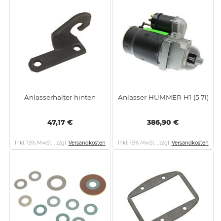
Anlasserhalter hinten
Anlasser HUMMER H1 (5.7l)
47,17 €
386,90 €
Inkl. 19% MwSt.
,
zzgl.
Versandkosten
Inkl. 19% MwSt.
,
zzgl.
Versandkosten