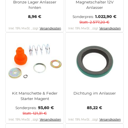
Bronze Lager Anlasser
Magnetschalter 12V
hinten
Anlasser
8,96 €
1.022,90 €
Sonderpreis
2.577,20 €
Statt
Inkl. 19% MwSt.
,
zzgl.
Versandkosten
Inkl. 19% MwSt.
,
zzgl.
Versandkosten
Kit Manschette & Feder
Dichtung im Anlasser
Starter Magent
93,60 €
85,22 €
Sonderpreis
121,31 €
Statt
Inkl. 19% MwSt.
,
zzgl.
Versandkosten
Inkl. 19% MwSt.
,
zzgl.
Versandkosten