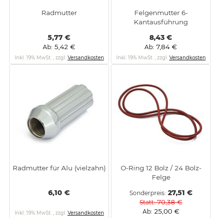
Radmutter
Felgenmutter 6-
Kantausführung
5,77 €
8,43 €
5,42 €
7,84 €
Ab
Ab
Inkl. 19% MwSt.
,
zzgl.
Versandkosten
Inkl. 19% MwSt.
,
zzgl.
Versandkosten
Radmutter für Alu (vielzahn)
O-Ring 12 Bolz / 24 Bolz-
Felge
6,10 €
27,51 €
Sonderpreis
70,38 €
Statt
25,00 €
Ab
Inkl. 19% MwSt.
,
zzgl.
Versandkosten