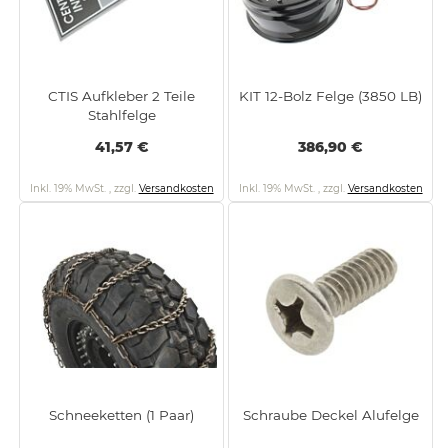
CTIS Aufkleber 2 Teile
KIT 12-Bolz Felge (3850 LB)
Stahlfelge
41,57 €
386,90 €
Inkl. 19% MwSt.
,
zzgl.
Versandkosten
Inkl. 19% MwSt.
,
zzgl.
Versandkosten
Schneeketten (1 Paar)
Schraube Deckel Alufelge