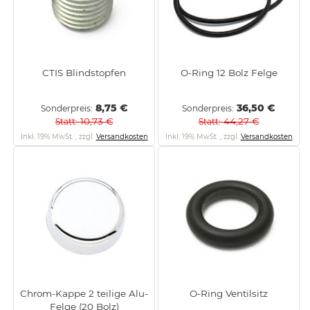
CTIS Blindstopfen
O-Ring 12 Bolz Felge
8,75 €
36,50 €
Sonderpreis
Sonderpreis
10,73 €
44,27 €
Statt
Statt
Inkl. 19% MwSt.
,
zzgl.
Versandkosten
Inkl. 19% MwSt.
,
zzgl.
Versandkosten
Chrom-Kappe 2 teilige Alu-
O-Ring Ventilsitz
Felge (20 Bolz)