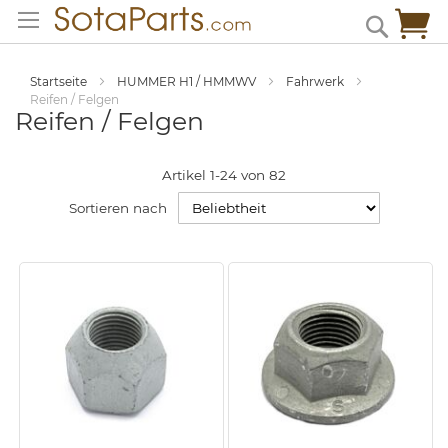
Zum
Me
Search
Inhalt
springen
Startseite
HUMMER H1 / HMMWV
Fahrwerk
Reifen / Felgen
Reifen / Felgen
Artikel
1
-
24
von
82
Sortieren nach