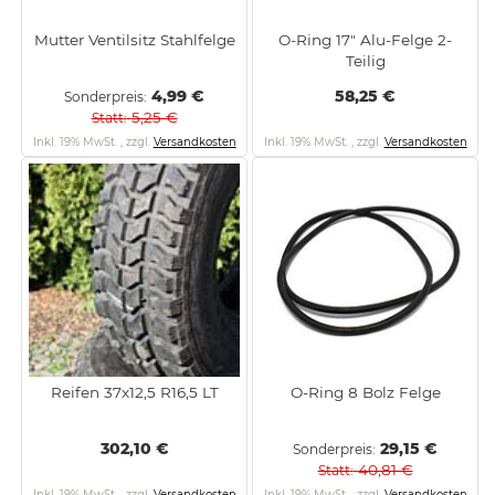
Mutter Ventilsitz Stahlfelge
O-Ring 17" Alu-Felge 2-
Teilig
4,99 €
58,25 €
Sonderpreis
5,25 €
Statt
Inkl. 19% MwSt.
,
zzgl.
Versandkosten
Inkl. 19% MwSt.
,
zzgl.
Versandkosten
Reifen 37x12,5 R16,5 LT
O-Ring 8 Bolz Felge
302,10 €
29,15 €
Sonderpreis
40,81 €
Statt
Inkl. 19% MwSt.
,
zzgl.
Versandkosten
Inkl. 19% MwSt.
,
zzgl.
Versandkosten