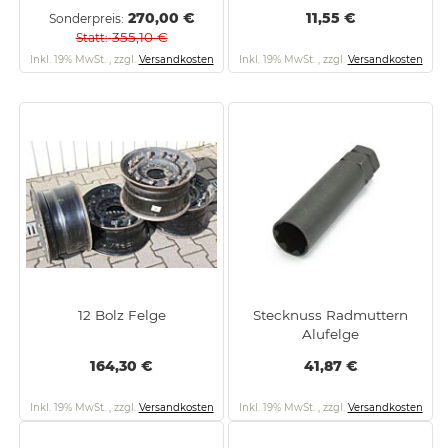
270,00 €
11,55 €
Sonderpreis
355,10 €
Statt
Inkl. 19% MwSt.
,
zzgl.
Versandkosten
Inkl. 19% MwSt.
,
zzgl.
Versandkosten
12 Bolz Felge
Stecknuss Radmuttern
Alufelge
164,30 €
41,87 €
Inkl. 19% MwSt.
,
zzgl.
Versandkosten
Inkl. 19% MwSt.
,
zzgl.
Versandkosten