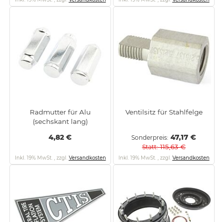
Radmutter für Alu
Ventilsitz für Stahlfelge
(sechskant lang)
4,82 €
47,17 €
Sonderpreis
115,63 €
Statt
Inkl. 19% MwSt.
,
zzgl.
Versandkosten
Inkl. 19% MwSt.
,
zzgl.
Versandkosten