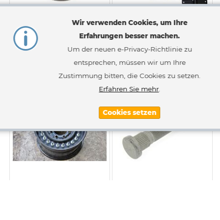
Wir verwenden Cookies, um Ihre
Felgenmutter 5-Kant
Reserveradhalter absenkbar
Erfahrungen besser machen.
Um der neuen e-Privacy-Richtlinie zu
4,40 €
2.597,00 €
Ab
entsprechen, müssen wir um Ihre
Inkl. 19% MwSt.
,
zzgl.
Versandkosten
Inkl. 19% MwSt.
,
zzgl.
Versandkosten
Zustimmung bitten, die Cookies zu setzen.
Erfahren Sie mehr
.
Cookies setzen
24 Bolz Felge - gebraucht
Bolzen -lang- Alufelge (20
Load Range D
Bolz)
487,60 €
54,50 €