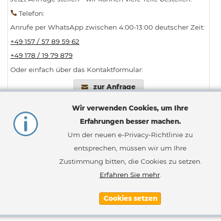
Telefon
:
Anrufe per WhatsApp zwischen 4:00-13:00 deutscher Zeit:
+49 157 / 57 89 59 62
+49 178 / 19 79 879
Oder einfach über das Kontaktformular:
zur Anfrage
Wir verwenden Cookies, um Ihre
Erfahrungen besser machen.
Um der neuen e-Privacy-Richtlinie zu
Bestellvorgang
Widerruf
entsprechen, müssen wir um Ihre
Zahlungsarten
AGB
Lieferung
Impressum
Zustimmung bitten, die Cookies zu setzen.
Erweiterte Suche
Datenschutz
Erfahren Sie mehr
.
Cookies setzen
Melden
Abonnieren
Sie
sich