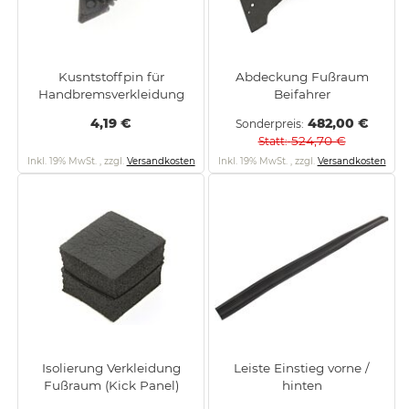
Kusntstoffpin für
Abdeckung Fußraum
Handbremsverkleidung
Beifahrer
4,19 €
482,00 €
Sonderpreis
524,70 €
Statt
Inkl. 19% MwSt.
,
zzgl.
Versandkosten
Inkl. 19% MwSt.
,
zzgl.
Versandkosten
Isolierung Verkleidung
Leiste Einstieg vorne /
Fußraum (Kick Panel)
hinten