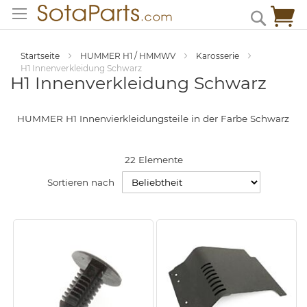
Zum
Me
Search
Inhalt
springen
Startseite
HUMMER H1 / HMMWV
Karosserie
H1 Innenverkleidung Schwarz
H1 Innenverkleidung Schwarz
HUMMER H1 Innenvierkleidungsteile in der Farbe Schwarz
22
Elemente
Sortieren nach