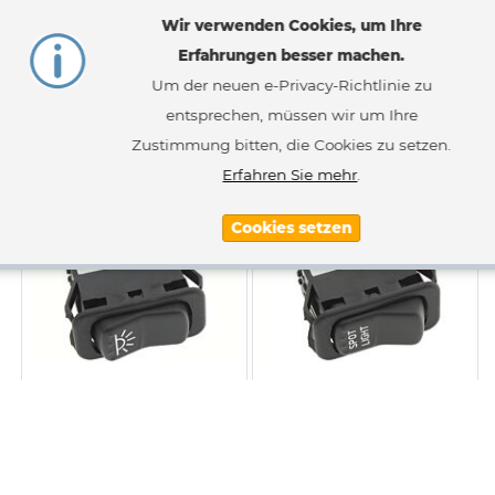
Wir verwenden Cookies, um Ihre
Erfahrungen besser machen.
Schalter Scheibenwischer
Kippschalter (1x on / on)
Langsam / Schnell
(tastend) (1x beleuchtet)
Um der neuen e-Privacy-Richtlinie zu
entsprechen, müssen wir um Ihre
158,47 €
41,87 €
Zustimmung bitten, die Cookies zu setzen.
Inkl. 19% MwSt.
,
zzgl.
Versandkosten
Inkl. 19% MwSt.
,
zzgl.
Versandkosten
Erfahren Sie mehr
.
Cookies setzen
Schalter Innenbeleuchtung
Schalter "SPOT LIGHT" (on /
(off / on / on) (rastend) (1x
on) (rastend) (1x beleuchtet)
beleuchtet)
47,17 €
47,17 €
41,34 €
Ab