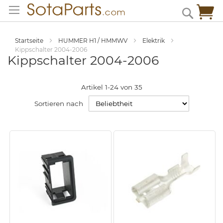
Zum
Me
Search
Inhalt
springen
Startseite
HUMMER H1 / HMMWV
Elektrik
Kippschalter 2004-2006
Kippschalter 2004-2006
Artikel
1
-
24
von
35
Sortieren nach