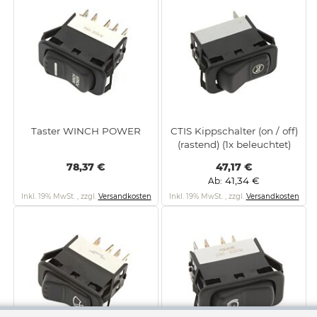
Taster WINCH POWER
CTIS Kippschalter (on / off)
(rastend) (1x beleuchtet)
78,37 €
47,17 €
41,34 €
Ab
Inkl. 19% MwSt.
,
zzgl.
Versandkosten
Inkl. 19% MwSt.
,
zzgl.
Versandkosten