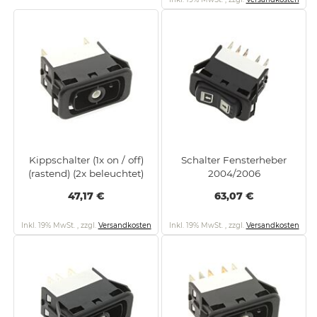
Kippschalter (1x on / off)
Schalter Fensterheber
(rastend) (2x beleuchtet)
2004/2006
47,17 €
63,07 €
Inkl. 19% MwSt.
,
zzgl.
Versandkosten
Inkl. 19% MwSt.
,
zzgl.
Versandkosten