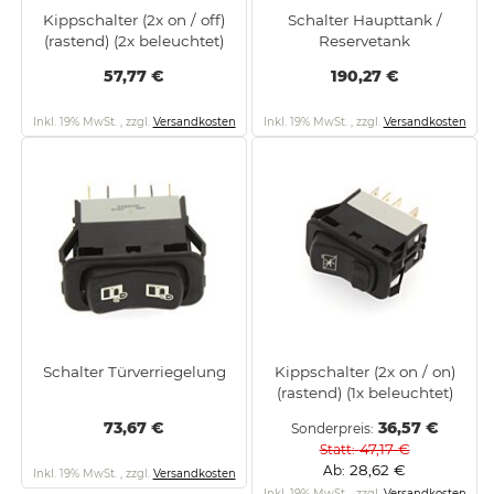
Kippschalter (2x on / off)
Schalter Haupttank /
(rastend) (2x beleuchtet)
Reservetank
57,77 €
190,27 €
Inkl. 19% MwSt.
,
zzgl.
Versandkosten
Inkl. 19% MwSt.
,
zzgl.
Versandkosten
Schalter Türverriegelung
Kippschalter (2x on / on)
(rastend) (1x beleuchtet)
73,67 €
36,57 €
Sonderpreis
47,17 €
Statt
28,62 €
Ab
Inkl. 19% MwSt.
,
zzgl.
Versandkosten
Inkl. 19% MwSt.
,
zzgl.
Versandkosten