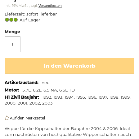
springen
Inkl. 19% MwSt.
,
zzgl.
Versandkosten
Lieferzeit
sofort lieferbar
Auf Lager
Menge
In den Warenkorb
Weitere
neu
Informationen
5.7L, 6.2L, 6.5 NA, 6.5L TD
1992, 1993, 1994, 1995, 1996, 1997, 1998, 1999,
2000, 2001, 2002, 2003
Auf den Merkzettel
Wippe für die Kippschalter der Baujahre 2004 & 2006. Ideal
zum nachrüsten von hochqualitative Wippenschaltern auch