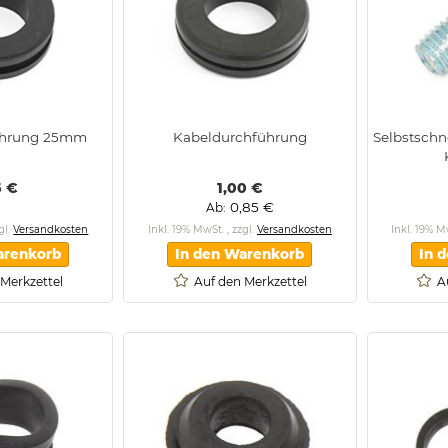
ührung 25mm
Kabeldurchführung
Selbstschn
5 €
1,00 €
0,85 €
Ab
gl.
Versandkosten
Inkl. 19% MwSt.
,
zzgl.
Versandkosten
Inkl. 19% 
arenkorb
In den Warenkorb
In 
 Merkzettel
Auf den Merkzettel
A