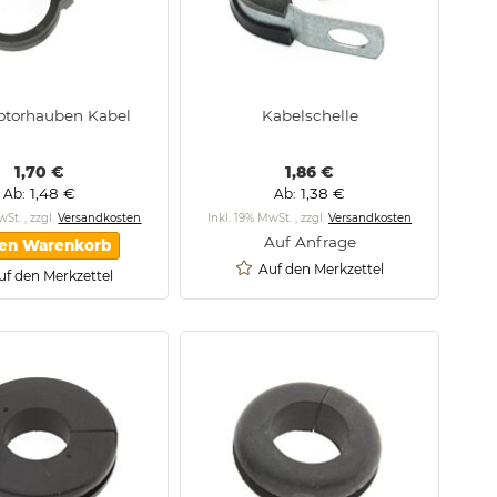
otorhauben Kabel
Kabelschelle
1,70 €
1,86 €
1,48 €
1,38 €
Ab
Ab
MwSt.
,
zzgl.
Versandkosten
Inkl. 19% MwSt.
,
zzgl.
Versandkosten
Auf Anfrage
den Warenkorb
Auf den Merkzettel
uf den Merkzettel