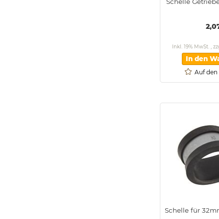
Schelle Getrieb
2,0
Inkl. 19% MwSt.
,
zz
In den W
Auf den
Schelle für 32