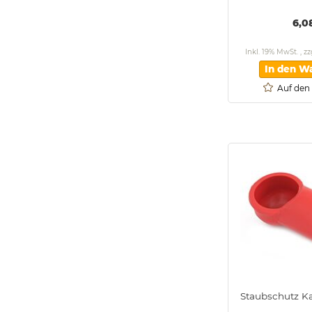
6,0
Inkl. 19% MwSt.
,
zz
In den W
Auf den
Staubschutz K