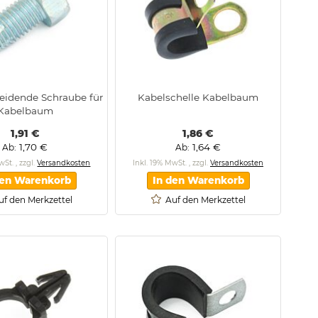
eidende Schraube für
Kabelschelle Kabelbaum
Kabelbaum
1,91 €
1,86 €
1,70 €
1,64 €
Ab
Ab
MwSt.
,
zzgl.
Versandkosten
Inkl. 19% MwSt.
,
zzgl.
Versandkosten
den Warenkorb
In den Warenkorb
uf den Merkzettel
Auf den Merkzettel