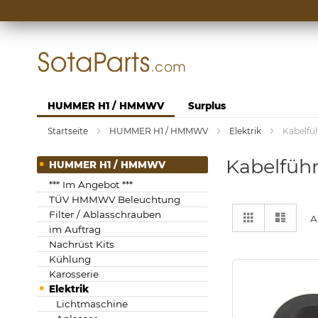
Zum
Inhalt
springen
HUMMER H1 / HMMWV
Surplus
Startseite
HUMMER H1 / HMMWV
Elektrik
Kabelfü
Kabelfüh
HUMMER H1 / HMMWV
*** Im Angebot ***
TÜV HMMWV Beleuchtung
Anzeigen
Liste
Liste
Filter / Ablasschrauben
A
als
im Auftrag
Nachrüst Kits
Kühlung
Karosserie
Elektrik
Lichtmaschine