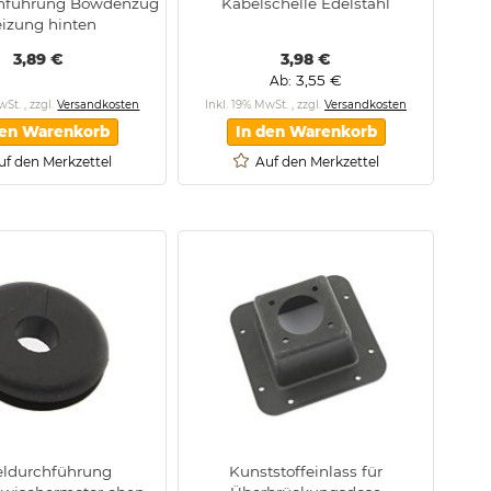
hführung Bowdenzug
Kabelschelle Edelstahl
izung hinten
3,89 €
3,98 €
3,55 €
Ab
MwSt.
,
zzgl.
Versandkosten
Inkl. 19% MwSt.
,
zzgl.
Versandkosten
den Warenkorb
In den Warenkorb
uf den Merkzettel
Auf den Merkzettel
ldurchführung
Kunststoffeinlass für