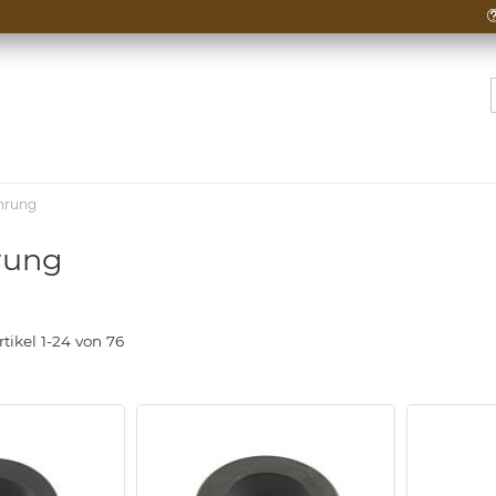
hrung
rung
rtikel
1
-
24
von
76