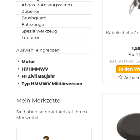
Abgas- / Ansaugsystem
Zubehör
Brushguard
Fahrzeuge
Spezialwerkzeug
Kabelschelle / 
Literatur
1,5
Auswahl eingrenzen
1
Ab
Motor
Inkl. 19% MwSt.
,
zz
H1/HMMWV
In den W
H1 Zivil Baujahr
Auf den
Typ HMMWV Militärversion
Mein Merkzettel
Sie haben keine Artikel auf Ihrem
Merkzettel.
.