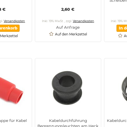
Scheibe
8 €
2,60 €
gl.
Versandkosten
Inkl. 19% MwSt.
,
zzgl.
Versandkosten
Inkl. 19% 
Auf Anfrage
arenkorb
In 
Auf den Merkzettel
 Merkzettel
A
appe für Kabel
Kabeldurchführung
Kabeldurc
Begrenzungsleuchten am Heck