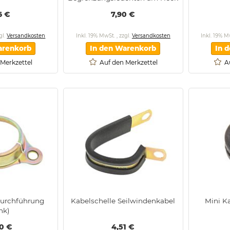
6 €
7,90 €
gl.
Versandkosten
Inkl. 19% MwSt.
,
zzgl.
Versandkosten
Inkl. 19% 
arenkorb
In den Warenkorb
In 
 Merkzettel
Auf den Merkzettel
A
durchführung
Kabelschelle Seilwindenkabel
Mini K
nk)
50 €
4,51 €