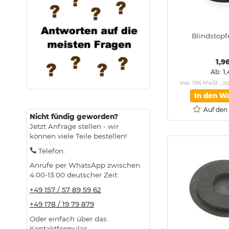
Blindstopf
1,9
1
Ab
Inkl. 19% MwSt.
,
zz
In den W
Auf den
Nicht fündig geworden?
Jetzt Anfrage stellen - wir
können viele Teile bestellen!
Telefon
:
Anrufe per WhatsApp zwischen
4:00-13:00 deutscher Zeit:
+49 157 / 57 89 59 62
+49 178 / 19 79 879
Oder einfach über das
Kontaktformular: