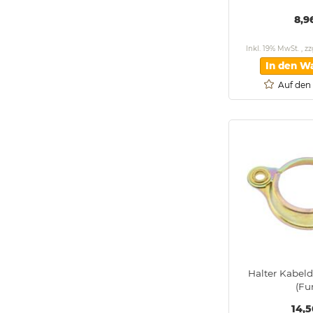
8,9
Inkl. 19% MwSt.
,
zz
In den W
Auf den
Halter Kabel
(Fu
14,