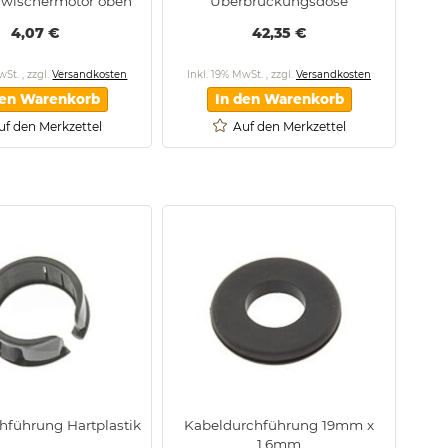
nwischermotor oben
Überbrückungsdose
4,07 €
42,35 €
MwSt.
,
zzgl.
Versandkosten
Inkl. 19% MwSt.
,
zzgl.
Versandkosten
den Warenkorb
In den Warenkorb
uf den Merkzettel
Auf den Merkzettel
hführung Hartplastik
Kabeldurchführung 19mm x
1,6mm