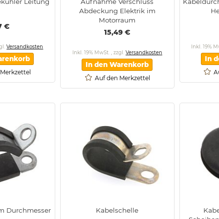
ekühler Leitung
Aufnahme Verschluss
Kabeldurc
Abdeckung Elektrik im
He
Motorraum
7 €
15,49 €
gl.
Versandkosten
Inkl. 19% 
Inkl. 19% MwSt.
,
zzgl.
Versandkosten
arenkorb
In 
In den Warenkorb
 Merkzettel
A
Auf den Merkzettel
mm Durchmesser
Kabelschelle
Kabe