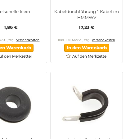
elschelle klein
Kabeldurchführung 1 Kabel im
HMMWV
1,86 €
17,23 €
MwSt.
,
zzgl.
Versandkosten
Inkl. 19% MwSt.
,
zzgl.
Versandkosten
den Warenkorb
In den Warenkorb
uf den Merkzettel
Auf den Merkzettel