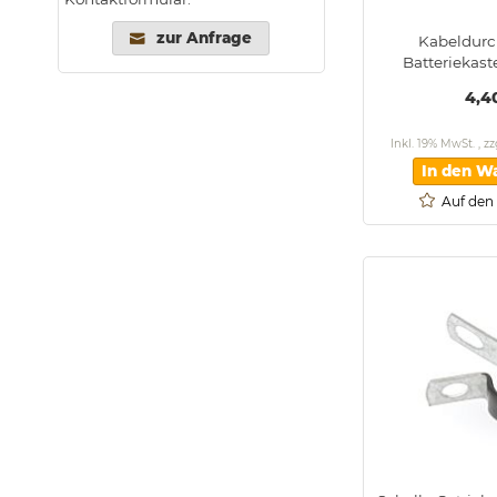
zur Anfrage
Kabeldur
Batterieka
4,4
Inkl. 19% MwSt.
,
zz
In den W
Auf den