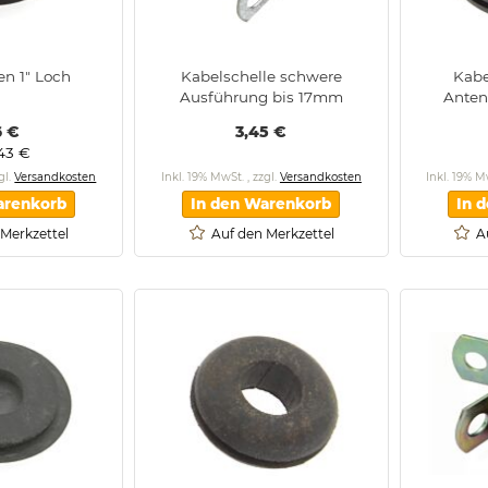
en 1" Loch
Kabelschelle schwere
Kabe
Ausführung bis 17mm
Anten
6 €
3,45 €
,43 €
gl.
Versandkosten
Inkl. 19% MwSt.
,
zzgl.
Versandkosten
Inkl. 19% 
arenkorb
In den Warenkorb
In 
 Merkzettel
Auf den Merkzettel
A