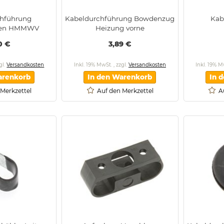
chführung
Kabeldurchführung Bowdenzug
Kab
sten HMMWV
Heizung vorne
0 €
3,89 €
gl.
Versandkosten
Inkl. 19% MwSt.
,
zzgl.
Versandkosten
Inkl. 19% 
arenkorb
In den Warenkorb
In 
 Merkzettel
Auf den Merkzettel
A