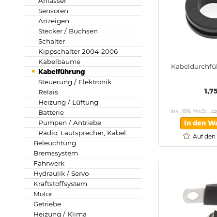
Anlasser
Sensoren
Anzeigen
Stecker / Buchsen
Schalter
Kippschalter 2004-2006
Kabelbäume
Kabeldurchf
Kabelführung
Steuerung / Elektronik
1,7
Relais
Heizung / Lüftung
Inkl. 19% MwSt.
,
zz
Batterie
Pumpen / Antriebe
In den W
Radio, Lautsprecher, Kabel
Auf den
Beleuchtung
Bremssystem
Fahrwerk
Hydraulik / Servo
Kraftstoffsystem
Motor
Getriebe
Heizung / Klima