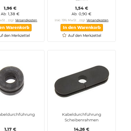
1,96 €
1,54 €
1,38 €
0,90 €
Ab
Ab
MwSt.
,
zzgl.
Versandkosten
Inkl. 19% MwSt.
,
zzgl.
Versandkosten
den Warenkorb
In den Warenkorb
uf den Merkzettel
Auf den Merkzettel
abeldurchführung
Kabeldurchführung
Scheibenrahmen
1,17 €
14,26 €