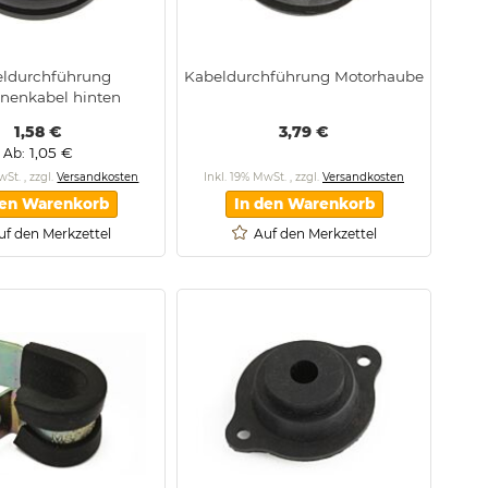
ldurchführung
Kabeldurchführung Motorhaube
nenkabel hinten
1,58 €
3,79 €
1,05 €
Ab
MwSt.
,
zzgl.
Versandkosten
Inkl. 19% MwSt.
,
zzgl.
Versandkosten
den Warenkorb
In den Warenkorb
uf den Merkzettel
Auf den Merkzettel