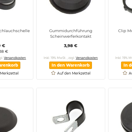
schlauchschelle
Gummidurchführung
Clip M
Scheinwerferkontakt
9 €
3,98 €
,38 €
gl.
Versandkosten
Inkl. 19% MwSt.
,
zzgl.
Versandkosten
Inkl. 19% 
arenkorb
In den Warenkorb
In 
 Merkzettel
Auf den Merkzettel
A