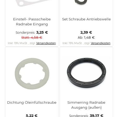
Einstell- Passscheibe
Set Schraube Antriebswelle
Radnabe Eingang
3,25 €
2,39 €
Sonderpreis
4,58 €
1,48 €
Statt
Ab
Inkl. 19% MwSt.
,
zzgl.
Versandkosten
Inkl. 19% MwSt.
,
zzgl.
Versandkosten
Dichtung Öleinfüllschraube
Simmerring Radnabe
Ausgang (außen)
5,22 €
39,17 €
Sonderpreis