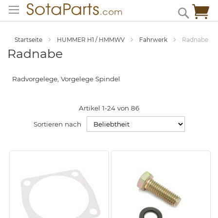
Zum
Me
Search
Inhalt
springen
Startseite
HUMMER H1 / HMMWV
Fahrwerk
Radnabe
Radnabe
Radvorgelege, Vorgelege Spindel
Artikel
1
-
24
von
86
Sortieren nach