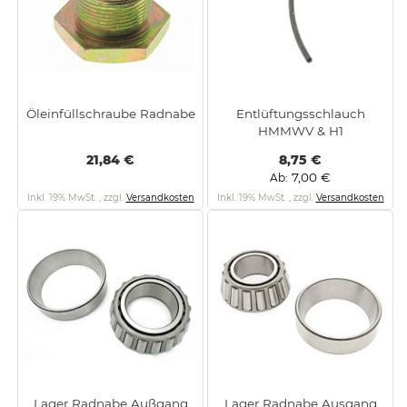
Öleinfüllschraube Radnabe
Entlüftungsschlauch
HMMWV & H1
21,84 €
8,75 €
7,00 €
Ab
Inkl. 19% MwSt.
,
zzgl.
Versandkosten
Inkl. 19% MwSt.
,
zzgl.
Versandkosten
Lager Radnabe Außgang
Lager Radnabe Ausgang