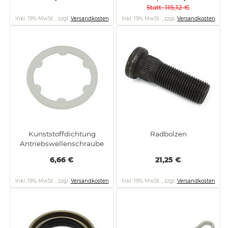
115,12 €
Statt
Inkl. 19% MwSt.
,
zzgl.
Versandkosten
Inkl. 19% MwSt.
,
zzgl.
Versandkosten
Kunststoffdichtung
Radbolzen
Antriebswellenschraube
6,66 €
21,25 €
Inkl. 19% MwSt.
,
zzgl.
Versandkosten
Inkl. 19% MwSt.
,
zzgl.
Versandkosten