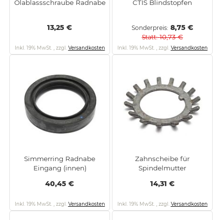
Ölablassschraube Radnabe
CTIS Blindstopfen
13,25 €
8,75 €
Sonderpreis
10,73 €
Statt
Inkl. 19% MwSt.
,
zzgl.
Versandkosten
Inkl. 19% MwSt.
,
zzgl.
Versandkosten
Simmerring Radnabe
Zahnscheibe für
Eingang (innen)
Spindelmutter
40,45 €
14,31 €
Inkl. 19% MwSt.
,
zzgl.
Versandkosten
Inkl. 19% MwSt.
,
zzgl.
Versandkosten