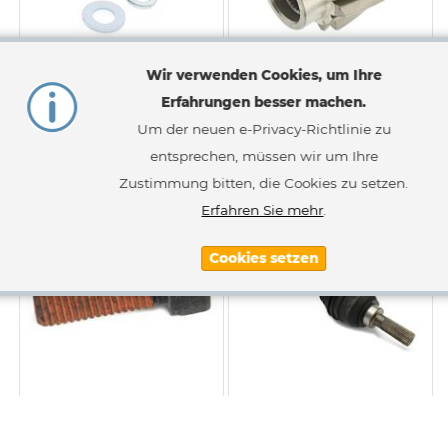
Wir verwenden Cookies, um Ihre
2er Set Schrauben CTIS
Eingangsritzel
Erfahrungen besser machen.
Abdeckung
Schrägverzahnt 12K
Um der neuen e-Privacy-Richtlinie zu
9,49 €
408,10 €
Sonderpreis
466,73 €
entsprechen, müssen wir um Ihre
Statt
Inkl. 19% MwSt.
,
zzgl.
Versandkosten
Inkl. 19% MwSt.
,
zzgl.
Versandkosten
Zustimmung bitten, die Cookies zu setzen.
Erfahren Sie mehr
.
Cookies setzen
Klemmschraube Radnabe
Antriebswelle hinten links /
rechts