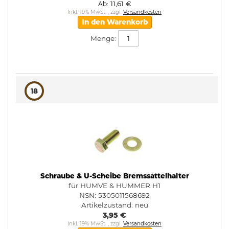
11,61 €
Ab
Inkl. 19% MwSt.
,
zzgl.
Versandkosten
In den Warenkorb
Menge:
18
Schraube & U-Scheibe Bremssattelhalter
für HUMVE & HUMMER H1
NSN: 5305011568692
Artikelzustand:
neu
3,95 €
Inkl. 19% MwSt.
,
zzgl.
Versandkosten