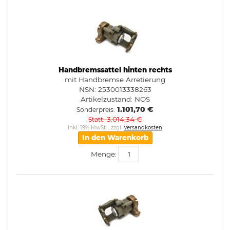
Handbremssattel hinten rechts
mit Handbremse Arretierung
NSN: 2530013338263
Artikelzustand:
NOS
1.101,70 €
Sonderpreis
3.014,34 €
Statt
Inkl. 19% MwSt.
,
zzgl.
Versandkosten
In den Warenkorb
Menge: