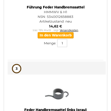
Führung Feder Handbremssattel
HMMWV & H1
NSN: 5340012658883
Artikelzustand:
neu
14,62 €
Inkl. 19% MwSt.
,
zzgl.
Versandkosten
In den Warenkorb
Menge:
3
Feder Handbremssattel links (grau)