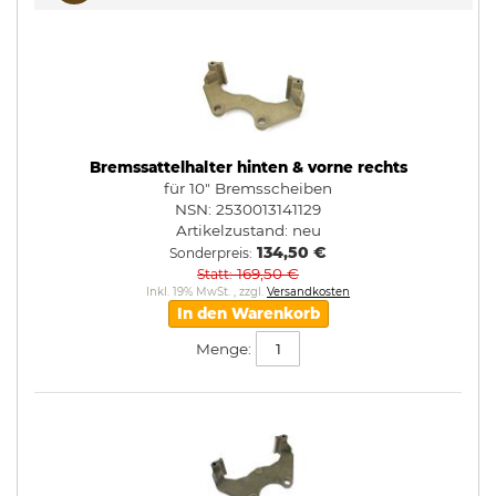
Bremssattelhalter hinten & vorne rechts
für 10" Bremsscheiben
NSN: 2530013141129
Artikelzustand:
neu
134,50 €
Sonderpreis
169,50 €
Statt
Inkl. 19% MwSt.
,
zzgl.
Versandkosten
In den Warenkorb
Menge: