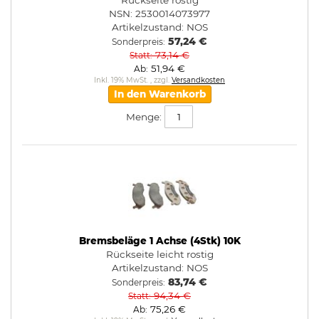
Rückseite rostig
NSN: 2530014073977
Artikelzustand:
NOS
57,24 €
Sonderpreis
73,14 €
Statt
51,94 €
Ab
Inkl. 19% MwSt.
,
zzgl.
Versandkosten
In den Warenkorb
Menge:
Bremsbeläge 1 Achse (4Stk) 10K
Rückseite leicht rostig
Artikelzustand:
NOS
83,74 €
Sonderpreis
94,34 €
Statt
75,26 €
Ab