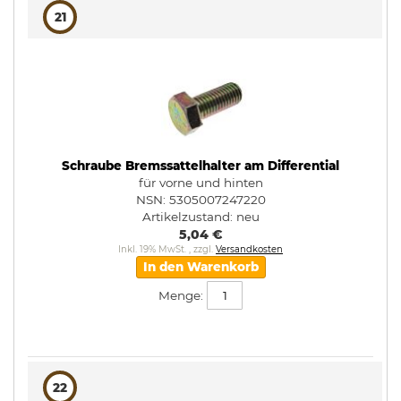
21
Schraube Bremssattelhalter am Differential
für vorne und hinten
NSN: 5305007247220
Artikelzustand:
neu
5,04 €
Inkl. 19% MwSt.
,
zzgl.
Versandkosten
In den Warenkorb
Menge:
22