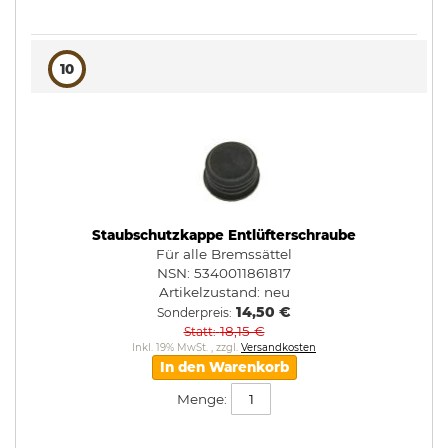
10
Staubschutzkappe Entlüfterschraube
Für alle Bremssättel
NSN: 5340011861817
Artikelzustand:
neu
14,50 €
Sonderpreis
18,15 €
Statt
Inkl. 19% MwSt.
,
zzgl.
Versandkosten
In den Warenkorb
Menge: