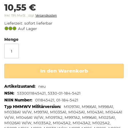
springen
10,55 €
Inkl. 19% MwSt.
,
zzgl.
Versandkosten
Lieferzeit
sofort lieferbar
Auf Lager
Menge
In den Warenkorb
Weitere
neu
Informationen
5330011845421, 5330-01-184-5421
011845421, 01-184-5421
M1097A1, M966A1, M998A1,
M1038A1 W/W, M997A1, M1035A1, M1045A1, M1043A1, M1044A1
W/W, M1046A1 W/W, M1097A2, M997A2, M996A1, M1025A1,
M1026A1 W/W, M1035A2, M1045A2, M1043A2, M1025A2,