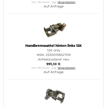
Inkl. 19% MwSt.
,
zzgl.
Versandkosten
Auf Anfrage
Handbremssattel hinten links 12K
12K only
NSN: 2530015652709
Artikelzustand:
neu
991,10 €
Inkl. 19% MwSt.
,
zzgl.
Versandkosten
Auf Anfrage