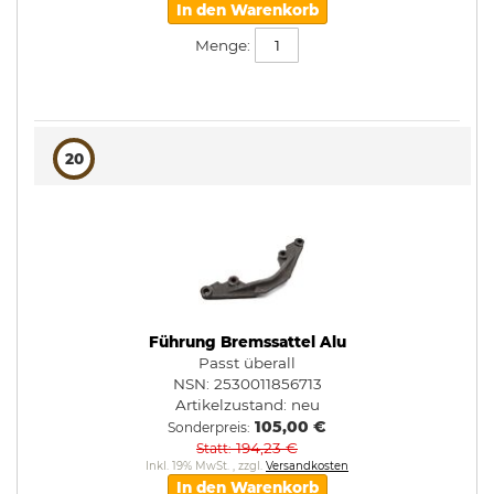
In den Warenkorb
Menge:
20
Führung Bremssattel Alu
Passt überall
NSN: 2530011856713
Artikelzustand:
neu
105,00 €
Sonderpreis
194,23 €
Statt
Inkl. 19% MwSt.
,
zzgl.
Versandkosten
In den Warenkorb