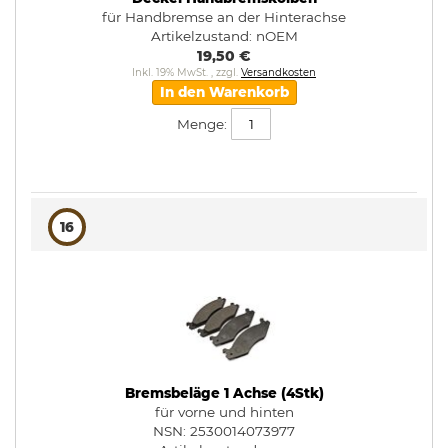
für Handbremse an der Hinterachse
Artikelzustand:
nOEM
19,50 €
Inkl. 19% MwSt.
,
zzgl.
Versandkosten
In den Warenkorb
Menge:
16
Bremsbeläge 1 Achse (4Stk)
für vorne und hinten
NSN: 2530014073977