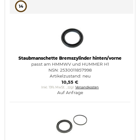
14
Staubmanschette Bremszylinder hinten/vorne
passt am HMMWV und HUMMER H1
NSN: 2530011857998
Artikelzustand:
neu
10,55 €
Inkl. 19% MwSt.
,
zzgl.
Versandkosten
Auf Anfrage