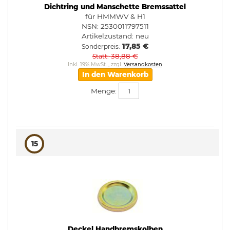
Dichtring und Manschette Bremssattel
für HMMWV & H1
NSN: 2530011797511
Artikelzustand:
neu
17,85 €
Sonderpreis
38,88 €
Statt
Inkl. 19% MwSt.
,
zzgl.
Versandkosten
In den Warenkorb
Menge:
15
Deckel Handbremskolben