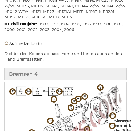
M1097, M966, M998, M1038 W/W, M997, M996, M1025, M1026
W/W, M1035, M1037, M1045, M1043, M1044 W/W, M1046 W/W,
M1042 W/W, M1121, M1123, M1151A1, M1151, M1167, M1152A1,
M1152, M1165, M1165A1, M1113, M1114
1992, 1993, 1994, 1995, 1996, 1997, 1998, 1999,
2000, 2001, 2002, 2003, 2004, 2006
Auf den Merkzettel
Dichtet den Kolben ab passt vorne und hinten auch an den
Hand Bremssätteln.
Bremsen 4
Sicheru
immer b
der Sch