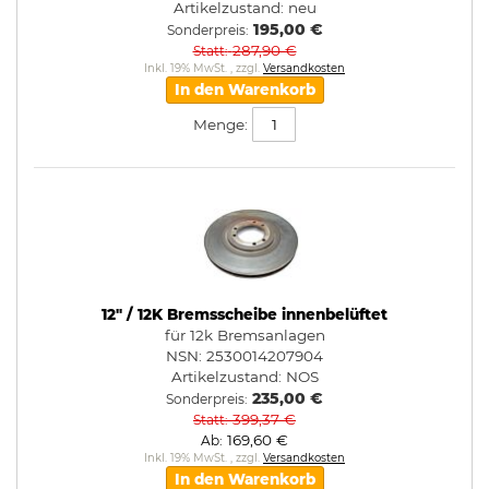
Artikelzustand:
neu
195,00 €
Sonderpreis
287,90 €
Statt
Inkl. 19% MwSt.
,
zzgl.
Versandkosten
In den Warenkorb
Menge:
12" / 12K Bremsscheibe innenbelüftet
für 12k Bremsanlagen
NSN: 2530014207904
Artikelzustand:
NOS
235,00 €
Sonderpreis
399,37 €
Statt
169,60 €
Ab
Inkl. 19% MwSt.
,
zzgl.
Versandkosten
In den Warenkorb