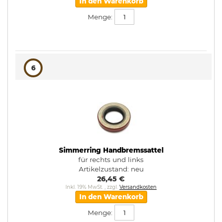
In den Warenkorb
Menge:
6
Simmerring Handbremssattel
für rechts und links
Artikelzustand:
neu
26,45 €
Inkl. 19% MwSt.
,
zzgl.
Versandkosten
In den Warenkorb
Menge: