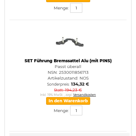
Menge:
SET Führung Bremssattel Alu (mit PINS)
Passt überall
NSN: 2530011856713
Artikelzustand:
NOS
134,32 €
Sonderpreis
194,23 €
Statt
Inkl. 19% MwSt.
,
zzgl.
Versandkosten
In den Warenkorb
Menge: