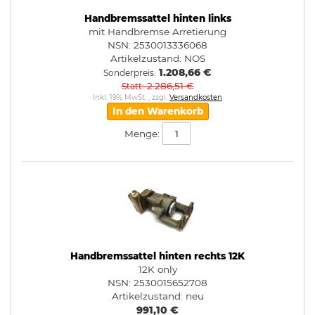
Handbremssattel hinten links
mit Handbremse Arretierung
NSN: 2530013336068
Artikelzustand:
NOS
1.208,66 €
Sonderpreis
2.286,51 €
Statt
Inkl. 19% MwSt.
,
zzgl.
Versandkosten
In den Warenkorb
Menge:
Handbremssattel hinten rechts 12K
12K only
NSN: 2530015652708
Artikelzustand:
neu
991,10 €