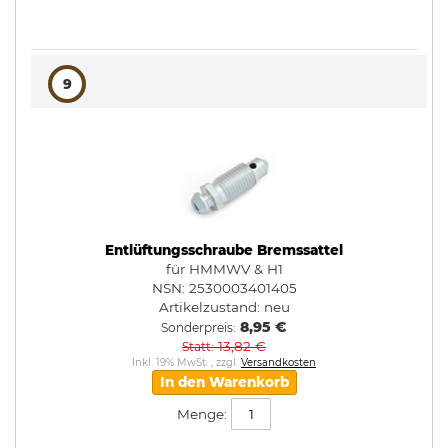
9
Entlüftungsschraube Bremssattel
für HMMWV & H1
NSN: 2530003401405
Artikelzustand:
neu
8,95 €
Sonderpreis
13,82 €
Statt
Inkl. 19% MwSt.
,
zzgl.
Versandkosten
In den Warenkorb
Menge: