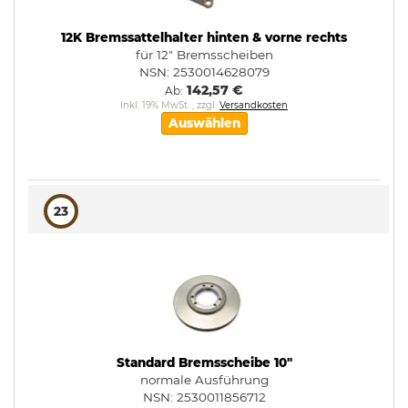
12K Bremssattelhalter hinten & vorne rechts
für 12" Bremsscheiben
NSN: 2530014628079
142,57 €
Ab
Inkl. 19% MwSt.
,
zzgl.
Versandkosten
Auswählen
23
Standard Bremsscheibe 10"
normale Ausführung
NSN: 2530011856712