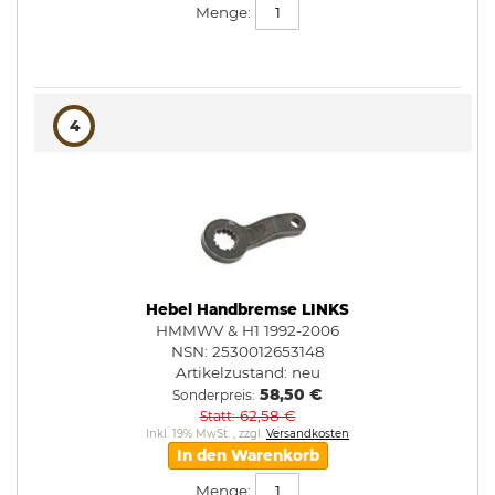
Menge:
4
Hebel Handbremse LINKS
HMMWV & H1 1992-2006
NSN: 2530012653148
Artikelzustand:
neu
58,50 €
Sonderpreis
62,58 €
Statt
Inkl. 19% MwSt.
,
zzgl.
Versandkosten
In den Warenkorb
Menge: