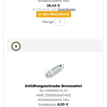
Artikelzustand:
neu
26,45 €
Inkl. 19% MwSt.
,
zzgl.
Versandkosten
In den Warenkorb
Menge:
9
Entlüftungsschraube Bremssattel
für HMMWV & H1
NSN: 2530003401405
Artikelzustand:
neu
8,95 €
Sonderpreis