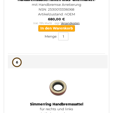
mit Handbremse Arretierung
NSN: 2530013336068
Artikelzustand:
nOEM
680,00 €
Inkl. 19% MwSt.
,
zzgl.
Versandkosten
In den Warenkorb
Menge:
6
Simmerring Handbremssattel
für rechts und links