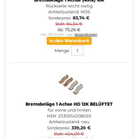
Bremsbeläge 1 Achse (4Stk) 10K
Rückseite leicht rostig
Artikelzustand:
NOS
83,74 €
Sonderpreis
94,34 €
Statt
75,26 €
Ab
Inkl. 19% MwSt.
,
zzgl.
Versandkosten
In den Warenkorb
Menge:
Bremsbeläge 1 Achse HD 12K BELÜFTET
für vorne und hinten
NSN: 2530014208025
Artikelzustand:
neu
339,20 €
Sonderpreis
424,00 €
Statt