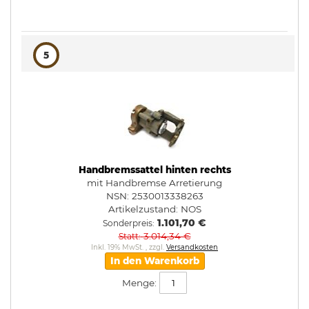
5
Handbremssattel hinten rechts
mit Handbremse Arretierung
NSN: 2530013338263
Artikelzustand:
NOS
1.101,70 €
Sonderpreis
3.014,34 €
Statt
Inkl. 19% MwSt.
,
zzgl.
Versandkosten
In den Warenkorb
Menge: