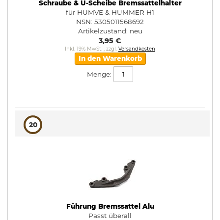
Schraube & U-Scheibe Bremssattelhalter
für HUMVE & HUMMER H1
NSN: 5305011568692
Artikelzustand:
neu
3,95 €
Inkl. 19% MwSt.
,
zzgl.
Versandkosten
In den Warenkorb
Menge:
20
Führung Bremssattel Alu
Passt überall