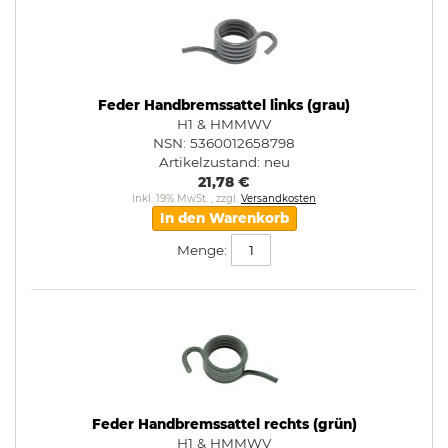
Feder Handbremssattel links (grau)
H1 & HMMWV
NSN: 5360012658798
Artikelzustand:
neu
21,78 €
Inkl. 19% MwSt.
,
zzgl.
Versandkosten
In den Warenkorb
Menge:
Feder Handbremssattel rechts (grün)
H1 & HMMWV