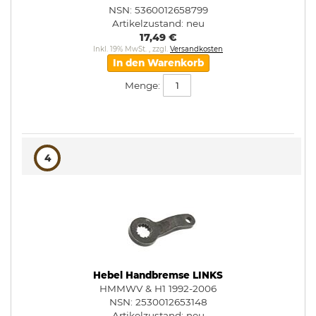
NSN: 5360012658799
Artikelzustand:
neu
17,49 €
Inkl. 19% MwSt.
,
zzgl.
Versandkosten
In den Warenkorb
Menge:
4
Hebel Handbremse LINKS
HMMWV & H1 1992-2006
NSN: 2530012653148
Artikelzustand:
neu