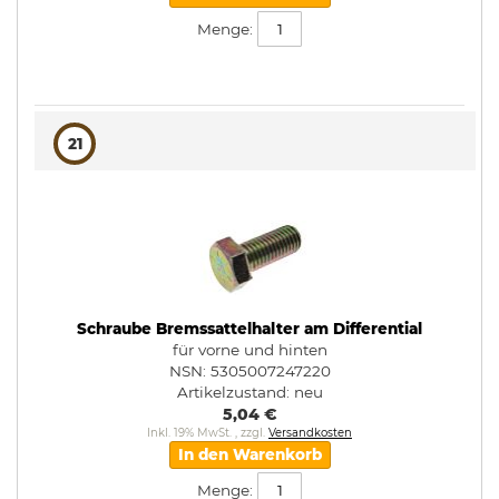
Menge:
21
Schraube Bremssattelhalter am Differential
für vorne und hinten
NSN: 5305007247220
Artikelzustand:
neu
5,04 €
Inkl. 19% MwSt.
,
zzgl.
Versandkosten
In den Warenkorb
Menge: