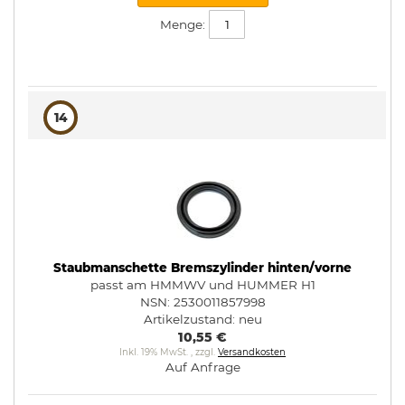
Menge:
14
Staubmanschette Bremszylinder hinten/vorne
passt am HMMWV und HUMMER H1
NSN: 2530011857998
Artikelzustand:
neu
10,55 €
Inkl. 19% MwSt.
,
zzgl.
Versandkosten
Auf Anfrage