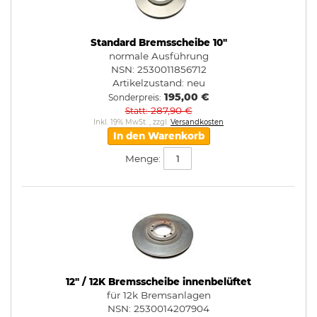
Standard Bremsscheibe 10"
normale Ausführung
NSN: 2530011856712
Artikelzustand:
neu
195,00 €
Sonderpreis
287,90 €
Statt
Inkl. 19% MwSt.
,
zzgl.
Versandkosten
In den Warenkorb
Menge:
12" / 12K Bremsscheibe innenbelüftet
für 12k Bremsanlagen
NSN: 2530014207904