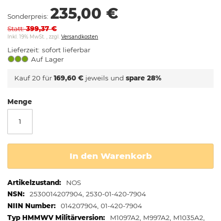
springen
235,00 €
Sonderpreis
Statt
399,37 €
Inkl. 19% MwSt.
,
zzgl.
Versandkosten
Lieferzeit
sofort lieferbar
Auf Lager
Kauf 20 für
169,60 €
jeweils und
spare
28
%
Menge
In den Warenkorb
Weitere
NOS
Informationen
2530014207904, 2530-01-420-7904
014207904, 01-420-7904
M1097A2, M997A2, M1035A2,