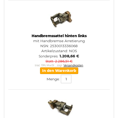
Handbremssattel hinten links
mit Handbremse Arretierung
NSN: 2530013336068
Artikelzustand:
NOS
1.208,66 €
Sonderpreis
2.286,51 €
Statt
Inkl. 19% MwSt.
,
zzgl.
Versandkosten
In den Warenkorb
Menge: