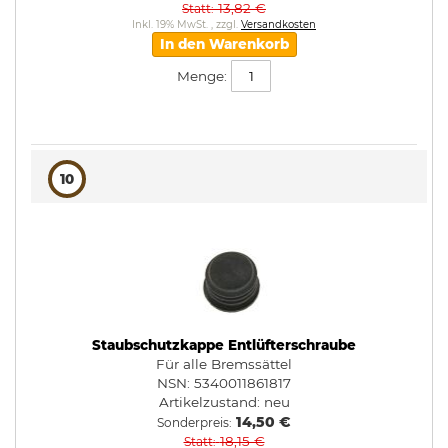
13,82 €
Statt
Inkl. 19% MwSt.
,
zzgl.
Versandkosten
In den Warenkorb
Menge:
10
Staubschutzkappe Entlüfterschraube
Für alle Bremssättel
NSN: 5340011861817
Artikelzustand:
neu
14,50 €
Sonderpreis
18,15 €
Statt