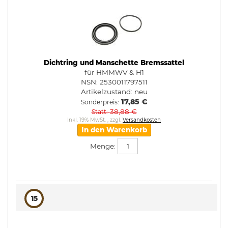
Dichtring und Manschette Bremssattel
für HMMWV & H1
NSN: 2530011797511
Artikelzustand:
neu
17,85 €
Sonderpreis
38,88 €
Statt
Inkl. 19% MwSt.
,
zzgl.
Versandkosten
In den Warenkorb
Menge:
15