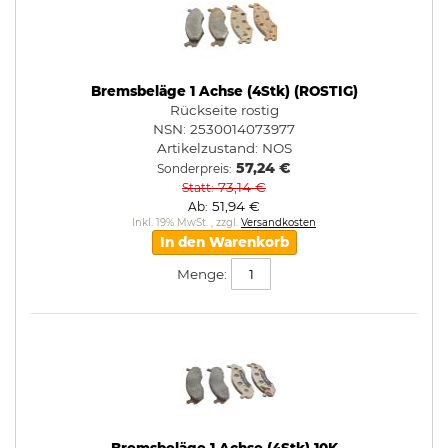
Bremsbeläge 1 Achse (4Stk) (ROSTIG)
Rückseite rostig
NSN: 2530014073977
Artikelzustand:
NOS
57,24 €
Sonderpreis
73,14 €
Statt
51,94 €
Ab
Inkl. 19% MwSt.
,
zzgl.
Versandkosten
In den Warenkorb
Menge: