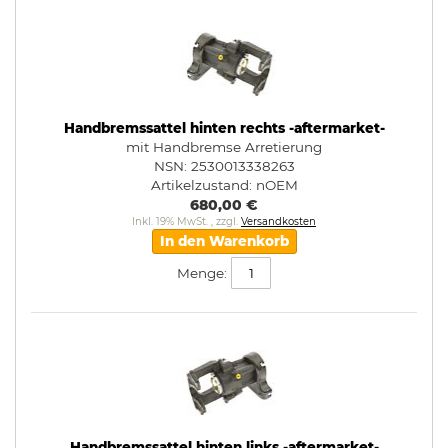
Handbremssattel hinten rechts -aftermarket-
mit Handbremse Arretierung
NSN: 2530013338263
Artikelzustand:
nOEM
680,00 €
Inkl. 19% MwSt.
,
zzgl.
Versandkosten
In den Warenkorb
Menge:
Handbremssattel hinten links -aftermarket-