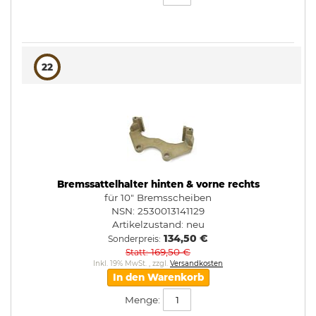
22
Bremssattelhalter hinten & vorne rechts
für 10" Bremsscheiben
NSN: 2530013141129
Artikelzustand:
neu
134,50 €
Sonderpreis
169,50 €
Statt
Inkl. 19% MwSt.
,
zzgl.
Versandkosten
In den Warenkorb
Menge: