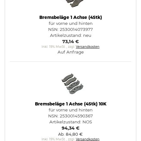
Bremsbeläge 1 Achse (4Stk)
für vorne und hinten
NSN: 2530014073977
Artikelzustand:
neu
73,14 €
Inkl. 19% MwSt.
,
zzgl.
Versandkosten
Auf Anfrage
Bremsbeläge 1 Achse (4Stk) 10K
für vorne und hinten
NSN: 2530014590367
Artikelzustand:
NOS
94,34 €
84,80 €
Ab
Inkl. 19% MwSt.
,
zzgl.
Versandkosten