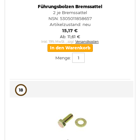
Führungsbolzen Bremssattel
2 je Bremssattel
NSN: 5305011858657
Artikelzustand:
neu
15,17 €
11,61 €
Ab
Inkl. 19% MwSt.
,
zzgl.
Versandkosten
In den Warenkorb
Menge:
18