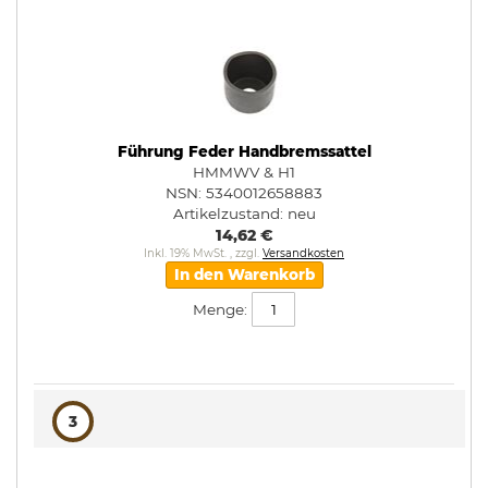
Führung Feder Handbremssattel
HMMWV & H1
NSN: 5340012658883
Artikelzustand:
neu
14,62 €
Inkl. 19% MwSt.
,
zzgl.
Versandkosten
In den Warenkorb
Menge:
3