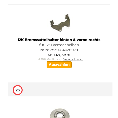
12K Bremssattelhalter hinten & vorne rechts
für 12" Bremsscheiben
NSN: 2530014628079
142,57 €
Ab
Inkl. 19% MwSt.
,
zzgl.
Versandkosten
Auswählen
23