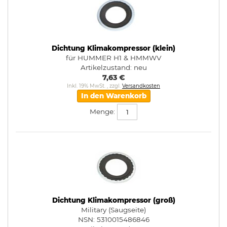
Dichtung Klimakompressor (klein)
für HUMMER H1 & HMMWV
Artikelzustand:
neu
7,63 €
Inkl. 19% MwSt.
,
zzgl.
Versandkosten
In den Warenkorb
Menge:
Dichtung Klimakompressor (groß)
Military (Saugseite)
NSN: 5310015486846