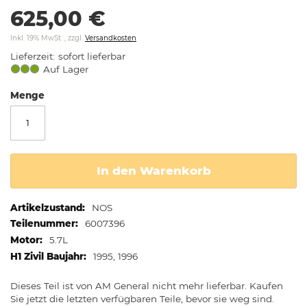
springen
625,00 €
Inkl. 19% MwSt.
,
zzgl.
Versandkosten
Lieferzeit
sofort lieferbar
Auf Lager
Menge
In den Warenkorb
Weitere
NOS
Informationen
6007396
5.7L
1995, 1996
Dieses Teil ist von AM General nicht mehr lieferbar. Kaufen
Sie jetzt die letzten verfügbaren Teile, bevor sie weg sind.