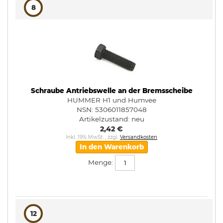
8
Schraube Antriebswelle an der Bremsscheibe
HUMMER H1 und Humvee
NSN: 5306011857048
Artikelzustand:
neu
2,42 €
Inkl. 19% MwSt.
,
zzgl.
Versandkosten
In den Warenkorb
Menge:
12