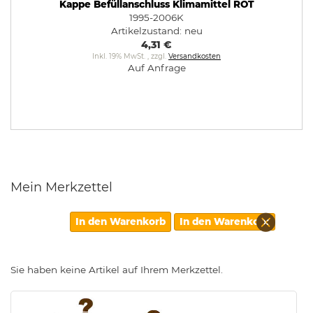
Kappe Befüllanschluss Klimamittel ROT
1995-2006K
Artikelzustand:
neu
4,31 €
Inkl. 19% MwSt.
,
zzgl.
Versandkosten
Auf Anfrage
Mein Merkzettel
Diesen
In den Warenkorb
In den Warenkorb
Artikel
entfern
Sie haben keine Artikel auf Ihrem Merkzettel.