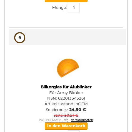
Menge:
9
Blikerglas für Alublinker
Für Army Blinker
NSN: 622013545261
Artikelzustand:
nOEM
24,50 €
Sonderpreis
30,21 €
Statt
Inkl. 19% MwSt.
,
zzgl.
Versandkosten
In den Warenkorb