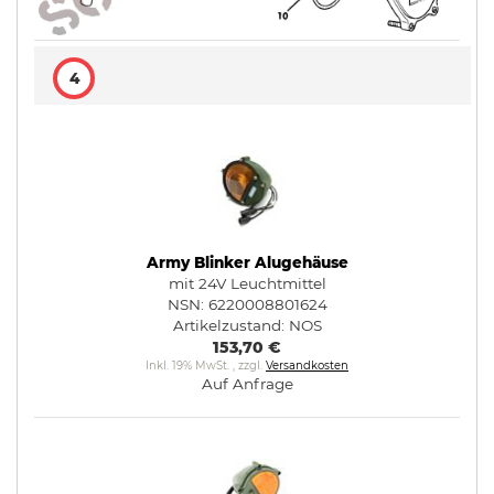
4
Army Blinker Alugehäuse
mit 24V Leuchtmittel
NSN: 6220008801624
Artikelzustand:
NOS
153,70 €
Inkl. 19% MwSt.
,
zzgl.
Versandkosten
Auf Anfrage