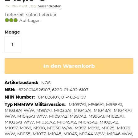
springen
Inkl. 19% MwSt.
,
zzgl.
Versandkosten
Lieferzeit
sofort lieferbar
Auf Lager
Menge
In den Warenkorb
Weitere
NOS
Informationen
6220014826107, 6220-01-482-6107
014826107, 01-482-6107
M1097A1, M966A1, M998A1,
M1038A1 W/W, M997A1, M1035A1, M1045A1, M1043A1, M1044A1
W/W, M1046A1 W/W, M1097A2, M997A2, M996A1, M1025A1,
M1026A1 W/W, M1035A2, M1045A2, M1043A2, M1025A2,
M1097, M966, M998, M1038 W/W, M997, M996, M1025, M1026
W/W, M1035, M1037, M1045, M1043, M1044 W/W, M1046 W/W,