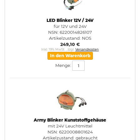
LED Blinker 12V / 24V
für 12V und 24V
NSN: 6220014826107
Artikelzustand:
NOS
249,10 €
Inkl. 19% MwSt.
,
zzgl.
Versandkosten
In den Warenkorb
Menge:
Army Blinker Kunststoffgehäuse
mit 24V Leuchtmittel
NSN: 6220008801624
Artikelzustand:
gebraucht