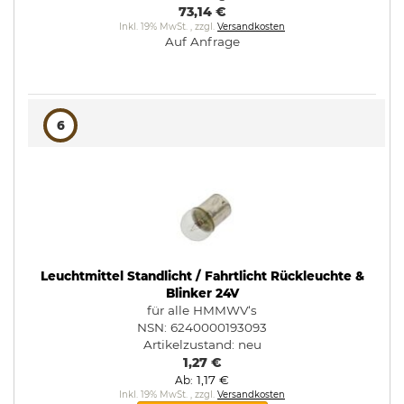
73,14 €
Inkl. 19% MwSt.
,
zzgl.
Versandkosten
Auf Anfrage
6
Leuchtmittel Standlicht / Fahrtlicht Rückleuchte &
Blinker 24V
für alle HMMWV‘s
NSN: 6240000193093
Artikelzustand:
neu
1,27 €
1,17 €
Ab
Inkl. 19% MwSt.
,
zzgl.
Versandkosten