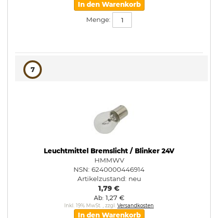
In den Warenkorb
Menge:
7
Leuchtmittel Bremslicht / Blinker 24V
HMMWV
NSN: 6240000446914
Artikelzustand:
neu
1,79 €
1,27 €
Ab
Inkl. 19% MwSt.
,
zzgl.
Versandkosten
In den Warenkorb