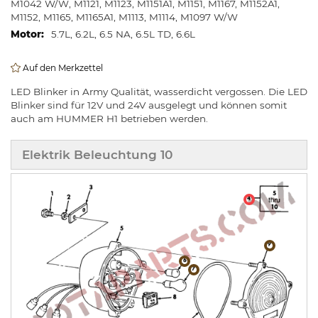
M1042 W/W, M1121, M1123, M1151A1, M1151, M1167, M1152A1,
M1152, M1165, M1165A1, M1113, M1114, M1097 W/W
5.7L, 6.2L, 6.5 NA, 6.5L TD, 6.6L
Auf den Merkzettel
LED Blinker in Army Qualität, wasserdicht vergossen. Die LED
Blinker sind für 12V und 24V ausgelegt und können somit
auch am HUMMER H1 betrieben werden.
Elektrik Beleuchtung 10