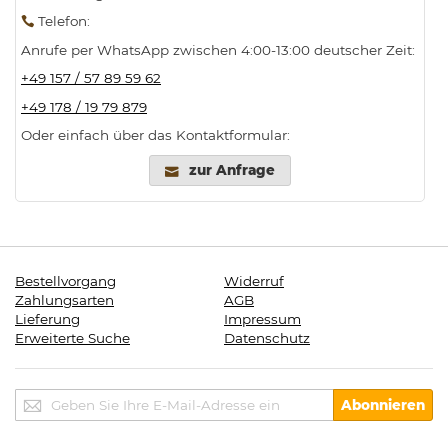
Telefon
:
Anrufe per WhatsApp zwischen 4:00-13:00 deutscher Zeit:
+49 157 / 57 89 59 62
+49 178 / 19 79 879
Oder einfach über das Kontaktformular:
zur Anfrage
Bestellvorgang
Widerruf
Zahlungsarten
AGB
Lieferung
Impressum
Erweiterte Suche
Datenschutz
Melden
Abonnieren
Sie
sich