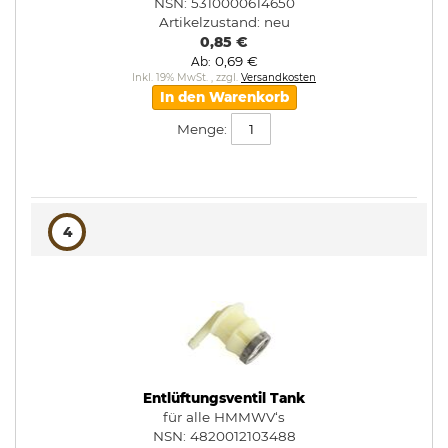
NSN: 5310000614650
Artikelzustand:
neu
0,85 €
0,69 €
Ab
Inkl. 19% MwSt.
,
zzgl.
Versandkosten
In den Warenkorb
Menge:
4
Entlüftungsventil Tank
für alle HMMWV‘s
NSN: 4820012103488