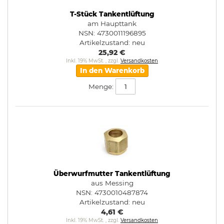
T-Stück Tankentlüftung
am Haupttank
NSN: 4730011196895
Artikelzustand:
neu
25,92 €
Inkl. 19% MwSt.
,
zzgl.
Versandkosten
In den Warenkorb
Menge:
Überwurfmutter Tankentlüftung
aus Messing
NSN: 4730010487874
Artikelzustand:
neu
4,61 €
Inkl. 19% MwSt.
,
zzgl.
Versandkosten