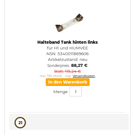
Halteband Tank hinten links
für H1 und HUMVEE
NSN: 5340011869606
Artikelzustand:
neu
88,27 €
Sonderpreis
115,24 €
Statt
Inkl. 19% MwSt.
,
zzgl.
Versandkosten
In den Warenkorb
Menge:
21