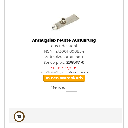
Ansaugsieb neuste Ausführung
aus Edelstahl
NSN: 4730011898854
Artikelzustand:
neu
278,47 €
Sonderpreis
377,91 €
Statt
Inkl. 19% MwSt.
,
zzgl.
Versandkosten
In den Warenkorb
Menge:
13