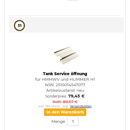
51
Tank Service öffnung
für HMMWV und HUMMER H1
NSN: 2510014547077
Artikelzustand:
neu
79,45 €
Sonderpreis
89,57 €
Statt
Inkl. 19% MwSt.
,
zzgl.
Versandkosten
In den Warenkorb
Menge: