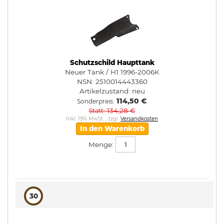
Schutzschild Haupttank
Neuer Tank / H1 1996-2006K
NSN: 2510014443360
Artikelzustand:
neu
114,50 €
Sonderpreis
134,28 €
Statt
Inkl. 19% MwSt.
,
zzgl.
Versandkosten
In den Warenkorb
Menge:
30