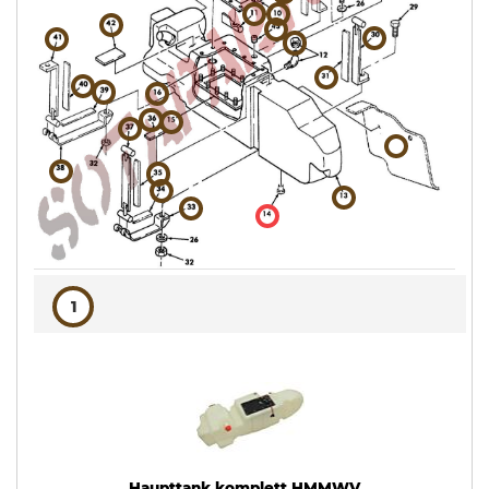
1
Haupttank komplett HMMWV