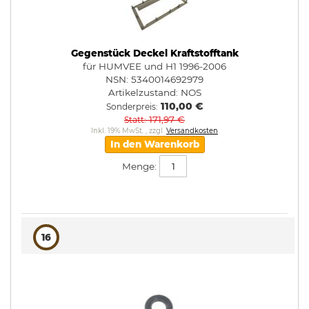
Gegenstück Deckel Kraftstofftank
für HUMVEE und H1 1996-2006
NSN: 5340014692979
Artikelzustand:
NOS
110,00 €
Sonderpreis
171,97 €
Statt
Inkl. 19% MwSt.
,
zzgl.
Versandkosten
In den Warenkorb
Menge:
16