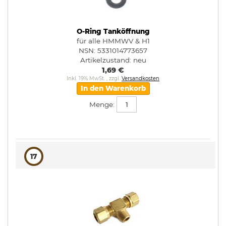
O-Ring Tanköffnung
für alle HMMWV & H1
NSN: 5331014773657
Artikelzustand:
neu
1,69 €
Inkl. 19% MwSt.
,
zzgl.
Versandkosten
In den Warenkorb
Menge:
17