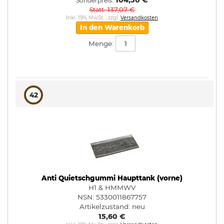
104,50 €
Sonderpreis
137,07 €
Statt
Inkl. 19% MwSt.
,
zzgl.
Versandkosten
In den Warenkorb
Menge:
42
Anti Quietschgummi Haupttank (vorne)
H1 & HMMWV
NSN: 5330011867757
Artikelzustand:
neu
15,60 €