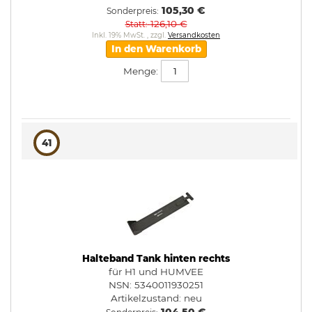
105,30 €
Sonderpreis
126,10 €
Statt
Inkl. 19% MwSt.
,
zzgl.
Versandkosten
In den Warenkorb
Menge:
41
Halteband Tank hinten rechts
für H1 und HUMVEE
NSN: 5340011930251
Artikelzustand:
neu