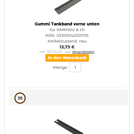
Gummi Tankband vorne unten
für HMMWV & H1
NSN: 5330014200705
Artikelzustand:
neu
13,73 €
Inkl. 19% MwSt.
,
zzgl.
Versandkosten
In den Warenkorb
Menge:
35