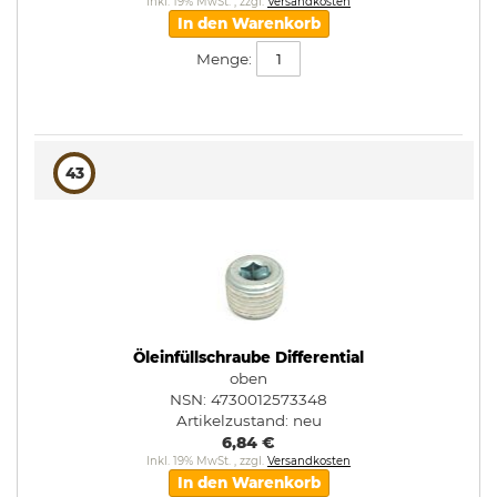
Inkl. 19% MwSt.
,
zzgl.
Versandkosten
In den Warenkorb
Menge:
43
Öleinfüllschraube Differential
oben
NSN: 4730012573348
Artikelzustand:
neu
6,84 €
Inkl. 19% MwSt.
,
zzgl.
Versandkosten
In den Warenkorb