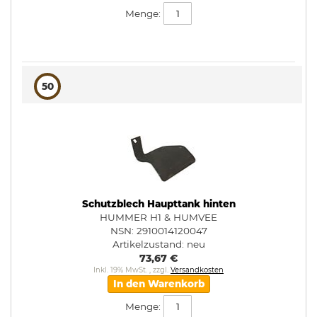
Menge:
50
Schutzblech Haupttank hinten
HUMMER H1 & HUMVEE
NSN: 2910014120047
Artikelzustand:
neu
73,67 €
Inkl. 19% MwSt.
,
zzgl.
Versandkosten
In den Warenkorb
Menge: