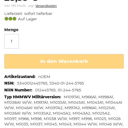
springen
Inkl. 19% MwSt.
,
zzgl.
Versandkosten
Lieferzeit
sofort lieferbar
Auf Lager
Menge
In den Warenkorb
Weitere
nOEM
Informationen
5340012445765, 5340-01-244-5765
012445765, 01-244-5765
M1097A1, M966A1, M998A1,
M1038A1 W/W, M997A1, M1035A1, M1045A1, M1043A1, M1044A1
W/W, M1046A1 W/W, M1097A2, M997A2, M996A1, M1025A1,
M1026A1 W/W, M1035A2, M1045A2, M1043A2, M1025A2,
M1097, M966, M998, M1038 W/W, M997, M996, M1025, M1026
W/W, M1035, M1037, M1045, M1043, M1044 W/W, M1046 W/W,