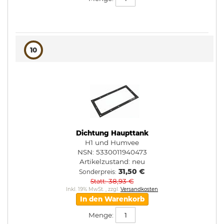
10
Dichtung Haupttank
H1 und Humvee
NSN: 5330011940473
Artikelzustand:
neu
31,50 €
Sonderpreis
38,93 €
Statt
Inkl. 19% MwSt.
,
zzgl.
Versandkosten
In den Warenkorb
Menge: