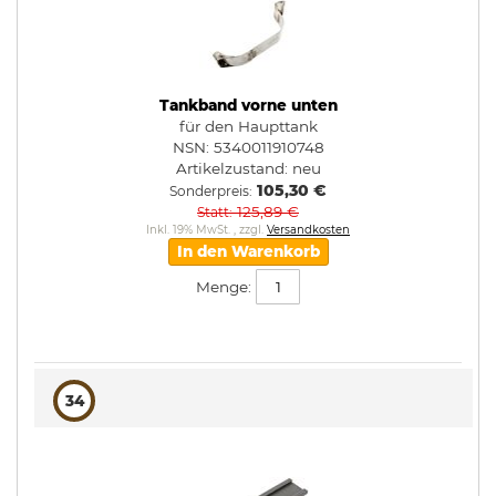
Tankband vorne unten
für den Haupttank
NSN: 5340011910748
Artikelzustand:
neu
105,30 €
Sonderpreis
125,89 €
Statt
Inkl. 19% MwSt.
,
zzgl.
Versandkosten
In den Warenkorb
Menge:
34