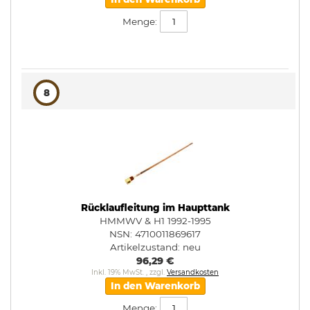
Menge:
8
Rücklaufleitung im Haupttank
HMMWV & H1 1992-1995
NSN: 4710011869617
Artikelzustand:
neu
96,29 €
Inkl. 19% MwSt.
,
zzgl.
Versandkosten
In den Warenkorb
Menge: