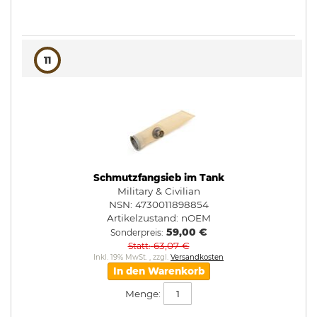
11
Schmutzfangsieb im Tank
Military & Civilian
NSN: 4730011898854
Artikelzustand:
nOEM
59,00 €
Sonderpreis
63,07 €
Statt
Inkl. 19% MwSt.
,
zzgl.
Versandkosten
In den Warenkorb
Menge: