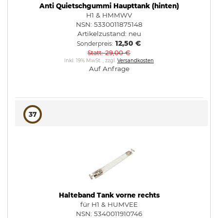
Anti Quietschgummi Haupttank (hinten)
H1 & HMMWV
NSN: 5330011875148
Artikelzustand:
neu
12,50 €
Sonderpreis
29,00 €
Statt
Inkl. 19% MwSt.
,
zzgl.
Versandkosten
Auf Anfrage
37
Halteband Tank vorne rechts
für H1 & HUMVEE
NSN: 5340011910746