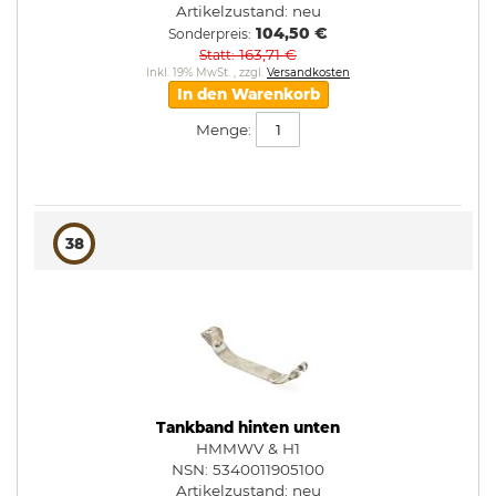
Artikelzustand:
neu
104,50 €
Sonderpreis
163,71 €
Statt
Inkl. 19% MwSt.
,
zzgl.
Versandkosten
In den Warenkorb
Menge:
38
Tankband hinten unten
HMMWV & H1
NSN: 5340011905100
Artikelzustand:
neu