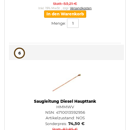
53,21 €
Statt
Inkl. 19% MwSt.
,
zzgl.
Versandkosten
In den Warenkorb
Menge:
6
Saugleitung Diesel Haupttank
HMMWV
NSN: 4710013592956
Artikelzustand:
NOS
74,50 €
Sonderpreis
82,85 €
Statt