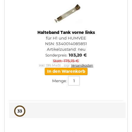
Halteband Tank vorne links
für H1 und HUMVEE
NSN: 5340014085851
Artikelzustand:
neu
103,20 €
Sonderpreis
175,15 €
Statt
Inkl. 19% MwSt.
,
zzgl.
Versandkosten
In den Warenkorb
Menge:
33