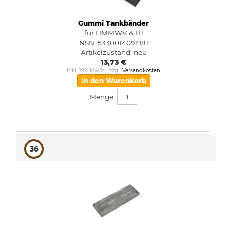
Gummi Tankbänder
für HMMWV & H1
NSN: 5330014091981
Artikelzustand:
neu
13,73 €
Inkl. 19% MwSt.
,
zzgl.
Versandkosten
In den Warenkorb
Menge:
36