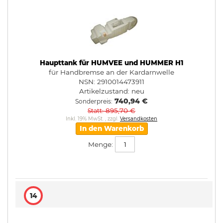
Haupttank für HUMVEE und HUMMER H1
für Handbremse an der Kardarnwelle
NSN: 2910014473911
Artikelzustand:
neu
740,94 €
Sonderpreis
895,70 €
Statt
Inkl. 19% MwSt.
,
zzgl.
Versandkosten
In den Warenkorb
Menge:
14