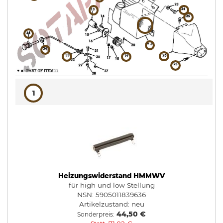
1
Heizungswiderstand HMMWV
für high und low Stellung
NSN: 5905011839636
Artikelzustand:
neu
44,50 €
Sonderpreis