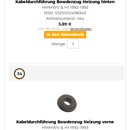
Kabeldurchführung Bowdenzug Heizung hinten
HMMWV & H1 1992-1993
NSN: 5325002496345
Artikelzustand:
neu
3,89 €
Inkl. 19% MwSt.
,
zzgl.
Versandkosten
In den Warenkorb
Menge:
34
Kabeldurchführung Bowdenzug Heizung vorne
HMMWV & H1 1992-1993