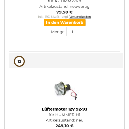
für A2 HMMWV‘s
Artikelzustand:
neuwertig
79,50 €
Inkl. 19% MwSt.
,
zzgl.
Versandkosten
In den Warenkorb
Menge:
12
Lüftermotor 12V 92-93
für HUMMER H1
Artikelzustand:
neu
249,10 €