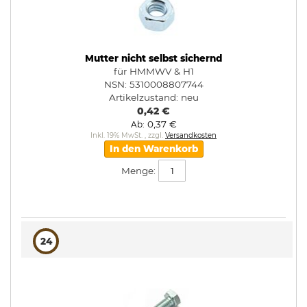
Mutter nicht selbst sichernd
für HMMWV & H1
NSN: 5310008807744
Artikelzustand:
neu
0,42 €
0,37 €
Ab
Inkl. 19% MwSt.
,
zzgl.
Versandkosten
In den Warenkorb
Menge:
24