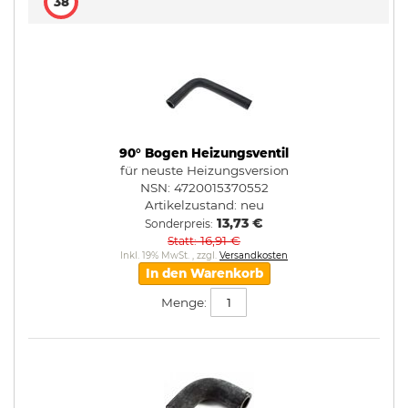
38
90° Bogen Heizungsventil
für neuste Heizungsversion
NSN: 4720015370552
Artikelzustand:
neu
13,73 €
Sonderpreis
16,91 €
Statt
Inkl. 19% MwSt.
,
zzgl.
Versandkosten
In den Warenkorb
Menge: