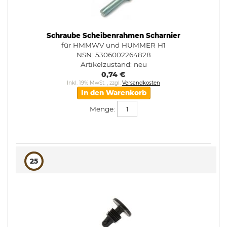
Schraube Scheibenrahmen Scharnier
für HMMWV und HUMMER H1
NSN: 5306002264828
Artikelzustand:
neu
0,74 €
Inkl. 19% MwSt.
,
zzgl.
Versandkosten
In den Warenkorb
Menge:
25