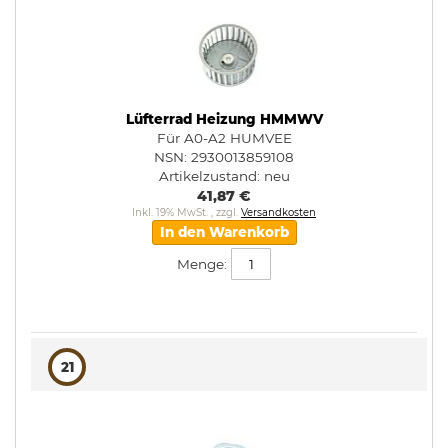
Lüfterrad Heizung HMMWV
Für A0-A2 HUMVEE
NSN: 2930013859108
Artikelzustand:
neu
41,87 €
Inkl. 19% MwSt.
,
zzgl.
Versandkosten
In den Warenkorb
Menge:
21