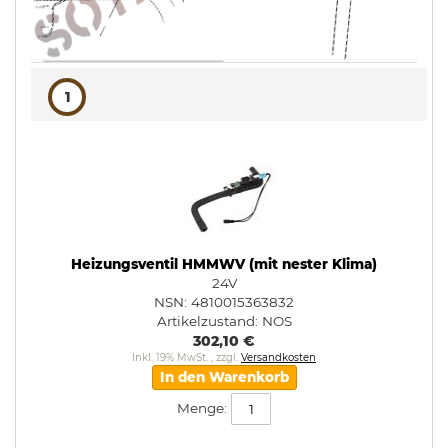
1
Heizungsventil HMMWV (mit nester Klima)
24V
NSN: 4810015363832
Artikelzustand:
NOS
302,10 €
Inkl. 19% MwSt.
,
zzgl.
Versandkosten
In den Warenkorb
Menge: