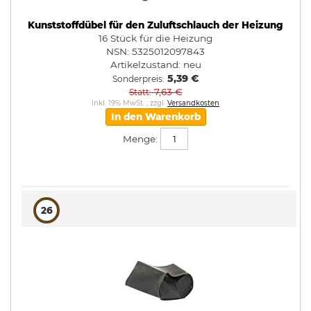
Kunststoffdübel für den Zuluftschlauch der Heizung
16 Stück für die Heizung
NSN: 5325012097843
Artikelzustand:
neu
5,39 €
Sonderpreis
7,63 €
Statt
Inkl. 19% MwSt.
,
zzgl.
Versandkosten
In den Warenkorb
Menge:
26