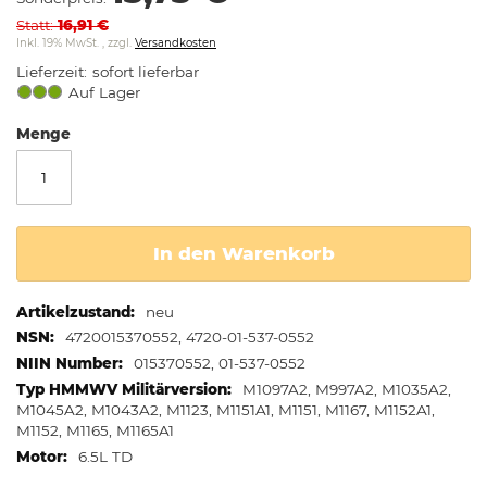
springen
Statt
16,91 €
Inkl. 19% MwSt.
,
zzgl.
Versandkosten
Lieferzeit
sofort lieferbar
Auf Lager
Menge
In den Warenkorb
Weitere
neu
Informationen
4720015370552, 4720-01-537-0552
015370552, 01-537-0552
M1097A2, M997A2, M1035A2,
M1045A2, M1043A2, M1123, M1151A1, M1151, M1167, M1152A1,
M1152, M1165, M1165A1
6.5L TD