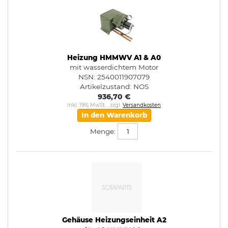
Heizung HMMWV A1 & A0
mit wasserdichtem Motor
NSN: 2540011907079
Artikelzustand:
NOS
936,70 €
Inkl. 19% MwSt.
,
zzgl.
Versandkosten
In den Warenkorb
Menge:
Gehäuse Heizungseinheit A2