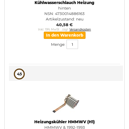
Kühlwasserschlauch Heizung
hinten
NSN: 4730014886163
Artikelzustand:
neu
40,58 €
Inkl. 19% MwSt.
,
zzgl.
Versandkosten
In den Warenkorb
Menge:
45
Heizungskühler HMMWV (H1)
HMMWV & 1992-1993