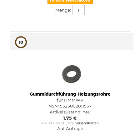
In den Warenkorb
Menge:
10
Gummidurchführung Heizungsrohre
für HMMWV
NSN: 5325002811557
Artikelzustand:
neu
1,75 €
Inkl. 19% MwSt.
,
zzgl.
Versandkosten
Auf Anfrage