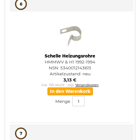
6
Schelle Heizungsrohre
HMMWV & H1 1992-1994
NSN: 5340012143615
Artikelzustand:
neu
3,13 €
Inkl. 19% MwSt.
,
zzgl.
Versandkosten
In den Warenkorb
Menge:
7