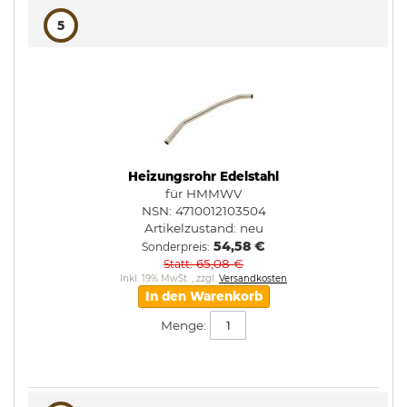
5
Heizungsrohr Edelstahl
für HMMWV
NSN: 4710012103504
Artikelzustand:
neu
54,58 €
Sonderpreis
65,08 €
Statt
Inkl. 19% MwSt.
,
zzgl.
Versandkosten
In den Warenkorb
Menge: