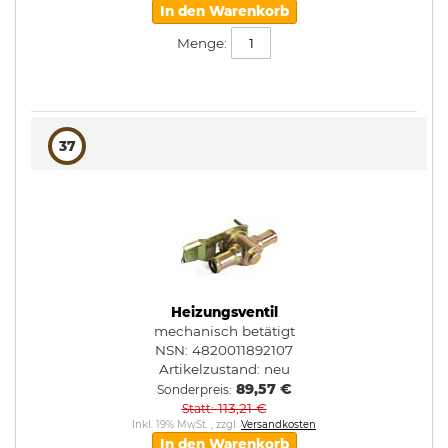
In den Warenkorb
Menge:
37
Heizungsventil
mechanisch betätigt
NSN: 4820011892107
Artikelzustand:
neu
89,57 €
Sonderpreis
113,21 €
Statt
Inkl. 19% MwSt.
,
zzgl.
Versandkosten
In den Warenkorb