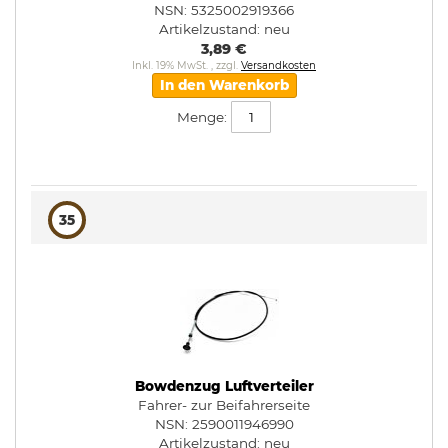
NSN: 5325002919366
Artikelzustand:
neu
3,89 €
Inkl. 19% MwSt.
,
zzgl.
Versandkosten
In den Warenkorb
Menge:
35
Bowdenzug Luftverteiler
Fahrer- zur Beifahrerseite
NSN: 2590011946990
Artikelzustand:
neu