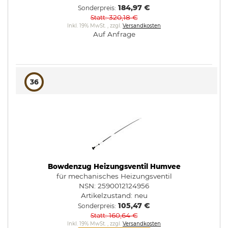
184,97 €
Sonderpreis
320,18 €
Statt
Inkl. 19% MwSt.
,
zzgl.
Versandkosten
Auf Anfrage
36
Bowdenzug Heizungsventil Humvee
für mechanisches Heizungsventil
NSN: 2590012124956
Artikelzustand:
neu
105,47 €
Sonderpreis
160,64 €
Statt
Inkl. 19% MwSt.
,
zzgl.
Versandkosten