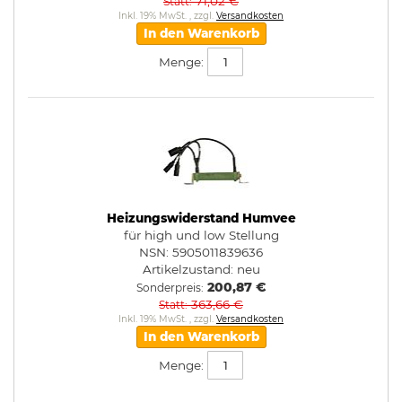
71,02 €
Statt
Inkl. 19% MwSt.
,
zzgl.
Versandkosten
In den Warenkorb
Menge:
Heizungswiderstand Humvee
für high und low Stellung
NSN: 5905011839636
Artikelzustand:
neu
200,87 €
Sonderpreis
363,66 €
Statt
Inkl. 19% MwSt.
,
zzgl.
Versandkosten
In den Warenkorb
Menge: