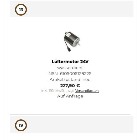
13
Lüftermotor 24V
wasserdicht
NSN: 6105005129225
Artikelzustand:
neu
227,90 €
Inkl. 19% MwSt.
,
zzgl.
Versandkosten
Auf Anfrage
19