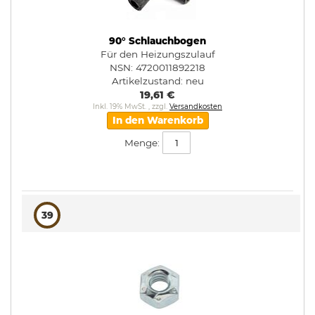
90° Schlauchbogen
Für den Heizungszulauf
NSN: 4720011892218
Artikelzustand:
neu
19,61 €
Inkl. 19% MwSt.
,
zzgl.
Versandkosten
In den Warenkorb
Menge:
39