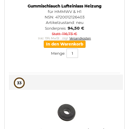
Gummischlauch Lufteinlass Heizung
für HMMWV & H1
NSN: 4720012126403
Artikelzustand:
neu
94,50 €
Sonderpreis
116,73 €
Statt
Inkl. 19% MwSt.
,
zzgl.
Versandkosten
In den Warenkorb
Menge:
33