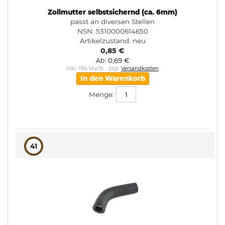
Zollmutter selbstsichernd (ca. 6mm)
passt an diversen Stellen
NSN: 5310000614650
Artikelzustand:
neu
0,85 €
0,69 €
Ab
Inkl. 19% MwSt.
,
zzgl.
Versandkosten
In den Warenkorb
Menge:
41