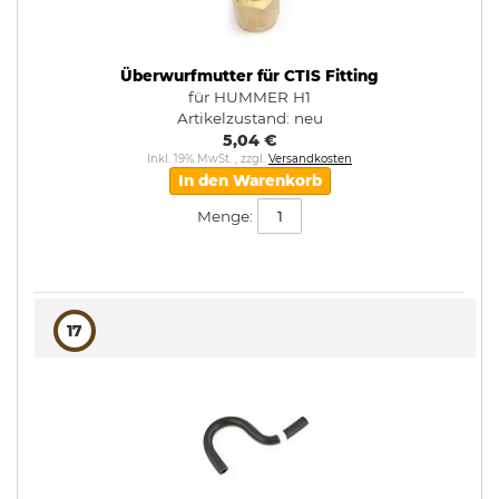
Überwurfmutter für CTIS Fitting
für HUMMER H1
Artikelzustand:
neu
5,04 €
Inkl. 19% MwSt.
,
zzgl.
Versandkosten
In den Warenkorb
Menge:
17