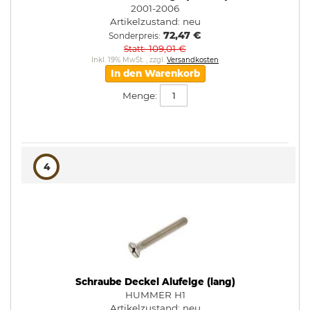
2001-2006
Artikelzustand:
neu
72,47 €
Sonderpreis
109,01 €
Statt
Inkl. 19% MwSt.
,
zzgl.
Versandkosten
In den Warenkorb
Menge:
4
Schraube Deckel Alufelge (lang)
HUMMER H1
Artikelzustand:
neu