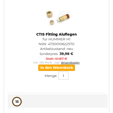
CTIS Fitting Aluflegen
für HUMMER H1
NSN: 4730010622570
Artikelzustand:
neu
39,98 €
Sonderpreis
41,87 €
Statt
Inkl. 19% MwSt.
,
zzgl.
Versandkosten
In den Warenkorb
Menge:
15