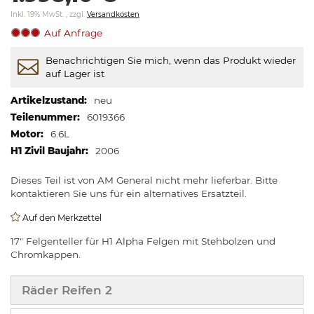
springen
Inkl. 19% MwSt.
,
zzgl.
Versandkosten
Auf Anfrage
Benachrichtigen Sie mich, wenn das Produkt wieder
auf Lager ist
Weitere
neu
Informationen
6019366
6.6L
2006
Dieses Teil ist von AM General nicht mehr lieferbar. Bitte
kontaktieren Sie uns für ein alternatives Ersatzteil.
Auf den Merkzettel
17" Felgenteller für H1 Alpha Felgen mit Stehbolzen und
Chromkappen.
Räder Reifen 2