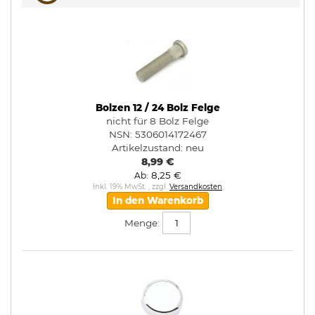
Bolzen 12 / 24 Bolz Felge
nicht für 8 Bolz Felge
NSN: 5306014172467
Artikelzustand:
neu
8,99 €
8,25 €
Ab
Inkl. 19% MwSt.
,
zzgl.
Versandkosten
In den Warenkorb
Menge: