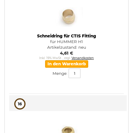
Schneidring für CTIS Fitting
für HUMMER H1
Artikelzustand:
neu
4,61 €
Inkl. 19% MwSt.
,
zzgl.
Versandkosten
In den Warenkorb
Menge:
16