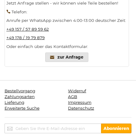
Jetzt Anfrage stellen - wir können viele Teile bestellen!
Telefon
:
Anrufe per WhatsApp zwischen 4:00-13:00 deutscher Zeit:
+49 157 / 57 89 59 62
+49 178 / 19 79 879
Oder einfach über das Kontaktformular:
zur Anfrage
Bestellvorgang
Widerruf
Zahlungsarten
AGB
Lieferung
Impressum
Erweiterte Suche
Datenschutz
Melden
Abonnieren
Sie