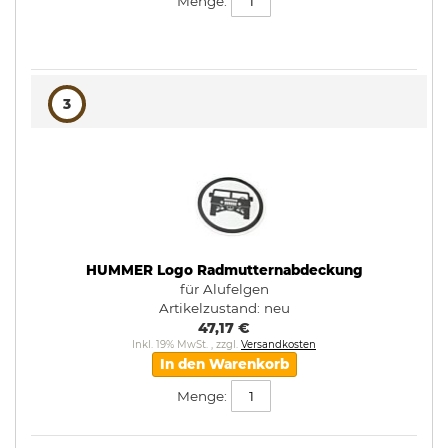
Menge:
3
HUMMER Logo Radmutternabdeckung
für Alufelgen
Artikelzustand:
neu
47,17 €
Inkl. 19% MwSt.
,
zzgl.
Versandkosten
In den Warenkorb
Menge: