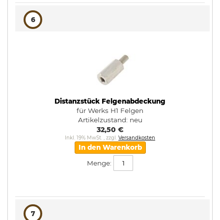
6
Distanzstück Felgenabdeckung
für Werks H1 Felgen
Artikelzustand:
neu
32,50 €
Inkl. 19% MwSt.
,
zzgl.
Versandkosten
In den Warenkorb
Menge:
7