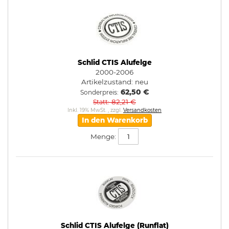
Schlid CTIS Alufelge
2000-2006
Artikelzustand:
neu
62,50 €
Sonderpreis
82,21 €
Statt
Inkl. 19% MwSt.
,
zzgl.
Versandkosten
In den Warenkorb
Menge:
Schlid CTIS Alufelge (Runflat)