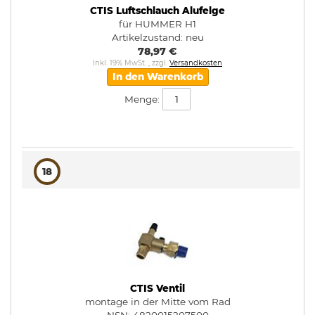
CTIS Luftschlauch Alufelge
für HUMMER H1
Artikelzustand:
neu
78,97 €
Inkl. 19% MwSt.
,
zzgl.
Versandkosten
In den Warenkorb
Menge:
18
CTIS Ventil
montage in der Mitte vom Rad