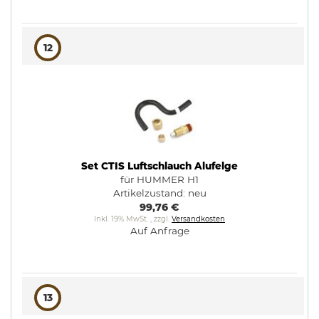
12
Set CTIS Luftschlauch Alufelge
für HUMMER H1
Artikelzustand:
neu
99,76 €
Inkl. 19% MwSt.
,
zzgl.
Versandkosten
Auf Anfrage
13