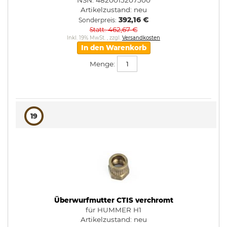
NSN: 4820015207500
Artikelzustand:
neu
392,16 €
Sonderpreis
462,67 €
Statt
Inkl. 19% MwSt.
,
zzgl.
Versandkosten
In den Warenkorb
Menge:
19
Überwurfmutter CTIS verchromt
für HUMMER H1
Artikelzustand:
neu