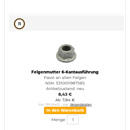
11
Felgenmutter 6-Kantausführung
Passt an allen Felgen
NSN: 5310011987585
Artikelzustand:
neu
8,43 €
7,84 €
Ab
Inkl. 19% MwSt.
,
zzgl.
Versandkosten
In den Warenkorb
Menge: