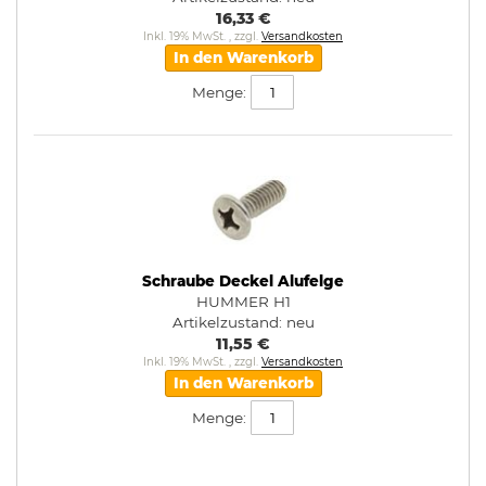
16,33 €
Inkl. 19% MwSt.
,
zzgl.
Versandkosten
In den Warenkorb
Menge:
Schraube Deckel Alufelge
HUMMER H1
Artikelzustand:
neu
11,55 €
Inkl. 19% MwSt.
,
zzgl.
Versandkosten
In den Warenkorb
Menge: