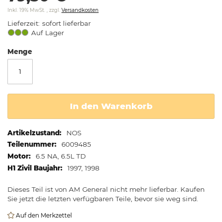
springen
Inkl. 19% MwSt.
,
zzgl.
Versandkosten
Lieferzeit
sofort lieferbar
Auf Lager
Menge
In den Warenkorb
Weitere
NOS
Informationen
6009485
6.5 NA, 6.5L TD
1997, 1998
Dieses Teil ist von AM General nicht mehr lieferbar. Kaufen
Sie jetzt die letzten verfügbaren Teile, bevor sie weg sind.
Auf den Merkzettel