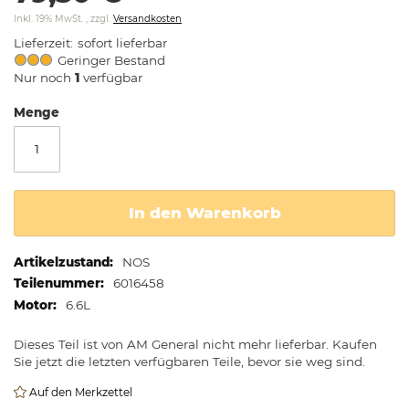
springen
Inkl. 19% MwSt.
,
zzgl.
Versandkosten
Lieferzeit
sofort lieferbar
Geringer Bestand
Nur noch
1
verfügbar
Menge
In den Warenkorb
Weitere
NOS
Informationen
6016458
6.6L
Dieses Teil ist von AM General nicht mehr lieferbar. Kaufen
Sie jetzt die letzten verfügbaren Teile, bevor sie weg sind.
Auf den Merkzettel