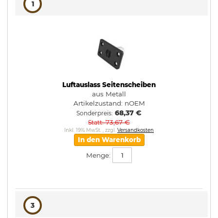
1
Luftauslass Seitenscheiben
aus Metall
Artikelzustand:
nOEM
68,37 €
Sonderpreis
73,67 €
Statt
Inkl. 19% MwSt.
,
zzgl.
Versandkosten
In den Warenkorb
Menge:
3