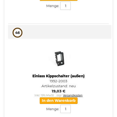
Menge:
46
Einlass Kippschalter (außen)
1992-2003
Artikelzustand:
neu
19,03 €
Inkl. 19% MwSt.
,
zzgl.
Versandkosten
In den Warenkorb
Menge: