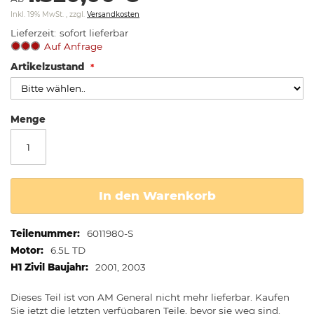
springen
Inkl. 19% MwSt.
,
zzgl.
Versandkosten
Lieferzeit
sofort lieferbar
Auf Anfrage
Artikelzustand
Menge
In den Warenkorb
Weitere
6011980-S
Informationen
6.5L TD
2001, 2003
Dieses Teil ist von AM General nicht mehr lieferbar. Kaufen
Sie jetzt die letzten verfügbaren Teile, bevor sie weg sind.